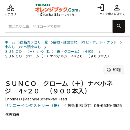
category
login
person
ログイン
購入希望の方
カテゴリ
search
ホーム
商品カテゴリ一覧
金物・建築資材
ねじ・ボルト・ナット
小ねじ
ナベ頭小ねじ
ＳＵＮＣＯ （＋）ナベ小ねじ（鉄・クローム）（小箱）
ＳＵＮＣＯ クローム（＋）ナベ小ネジ ４×２０ （９００本入）
print
印刷
ＳＵＮＣＯ クローム（＋）ナベ小ネ
ジ ４×２０ （９００本入）
Chrome (+)Machine Screw Pan Head
サンコーインダストリー（株）
技術相談窓口
06-6539-3535
代表画像