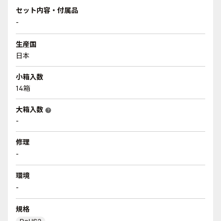
セット内容・付属品
-
生産国
日本
小箱入数
14箱
大箱入数
help
-
修理
-
環境
-
規格