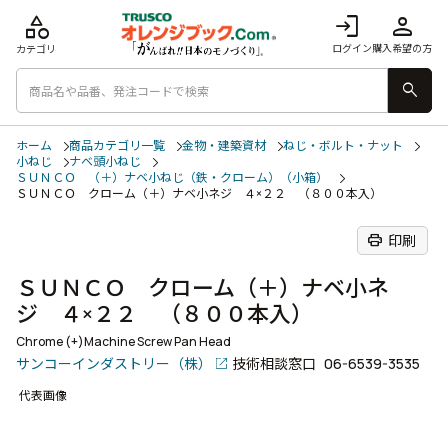
category
login
person
ログイン
購入希望の方
カテゴリ
search
ホーム
商品カテゴリ一覧
金物・建築資材
ねじ・ボルト・ナット
小ねじ
ナベ頭小ねじ
ＳＵＮＣＯ （＋）ナベ小ねじ（鉄・クローム）（小箱）
ＳＵＮＣＯ クローム（＋）ナベ小ネジ ４×２２ （８００本入）
print
印刷
ＳＵＮＣＯ クローム（＋）ナベ小ネ
ジ ４×２２ （８００本入）
Chrome (+)Machine Screw Pan Head
サンコーインダストリー（株）
技術相談窓口
06-6539-3535
代表画像