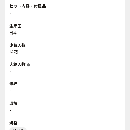
セット内容・付属品
-
生産国
日本
小箱入数
14箱
大箱入数
help
-
修理
-
環境
-
規格