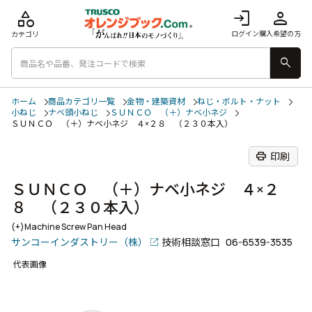
category
login
person
ログイン
購入希望の方
カテゴリ
search
ホーム
商品カテゴリ一覧
金物・建築資材
ねじ・ボルト・ナット
小ねじ
ナベ頭小ねじ
ＳＵＮＣＯ （＋）ナベ小ネジ
ＳＵＮＣＯ （＋）ナベ小ネジ ４×２８ （２３０本入）
print
印刷
ＳＵＮＣＯ （＋）ナベ小ネジ ４×２
８ （２３０本入）
(+)Machine Screw Pan Head
サンコーインダストリー（株）
技術相談窓口
06-6539-3535
代表画像