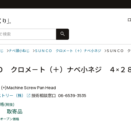
search
じ
ナベ頭小ねじ
ＳＵＮＣＯ クロメ－ト（＋）ナベ小ネジ
ＳＵＮＣＯ 
Ｏ クロメ－ト（＋）ナベ小ネジ ４×２
+ (+)Machine Screw Pan Head
ストリー（株）
技術相談窓口
06-6539-3535
格
(税抜)
取寄品
オープン価格