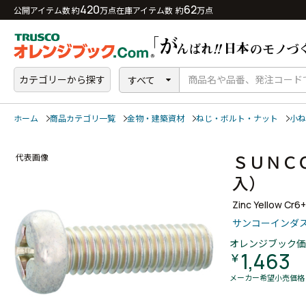
420
62
公開アイテム数 約
万点
在庫アイテム数 約
万点
カテゴリーから探す
すべて
ホーム
商品カテゴリ一覧
金物・建築資材
ねじ・ボルト・ナット
小ね
ＳＵＮＣ
代表画像
入）
Zinc Yellow Cr6
サンコーインダ
オレンジブック価
1,463
￥
メーカー希望小売価格