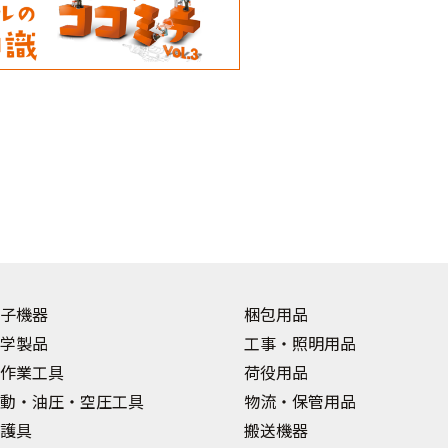
子機器
梱包用品
学製品
工事・照明用品
作業工具
荷役用品
動・油圧・空圧工具
物流・保管用品
護具
搬送機器