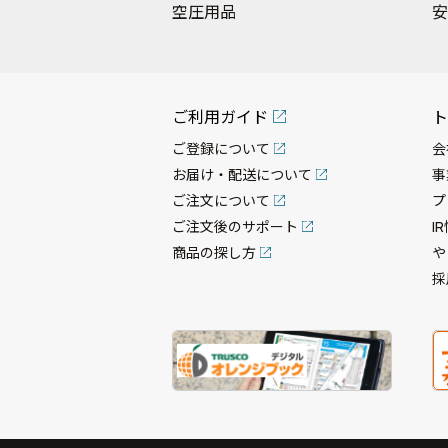
空圧用品
安
ご利用ガイド
ト
ご登録について
会
お届け・配送について
事
ご注文について
プ
ご注文後のサポート
I
商品の探し方
や
採