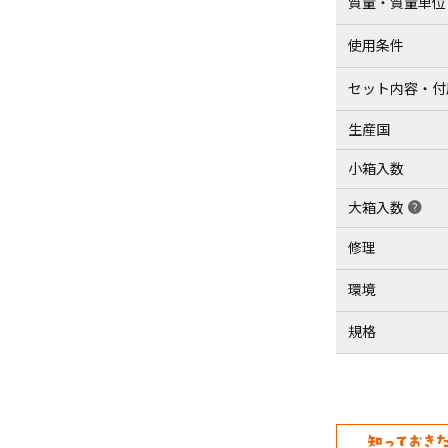
質量・質量単位
使用条件
セット内容・付
生産国
小箱入数
大箱入数
help
修理
環境
規格