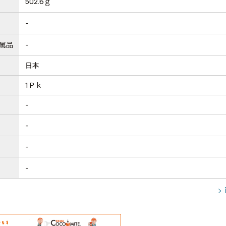
502.6ｇ
-
属品
-
日本
1Ｐｋ
-
-
-
-