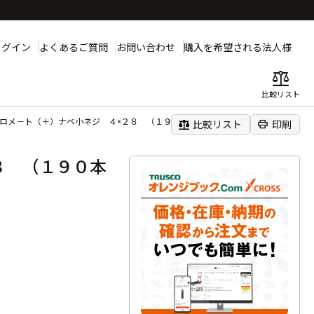
ログイン
よくあるご質問
お問い合わせ
購入を希望される法人様
balance
比較リスト
クロメ－ト（＋）ナベ小ネジ ４×２８ （１９０本入）
balance
print
比較リスト
印刷
８ （１９０本