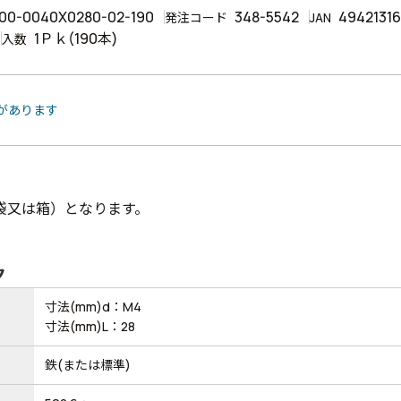
00-0040X0280-02-190
348-5542
4942131
発注コード
JAN
1Ｐｋ(190本)
入数
品があります
袋又は箱）となります。
ク
寸法(mm)d：M4
寸法(mm)L：28
鉄(または標準)