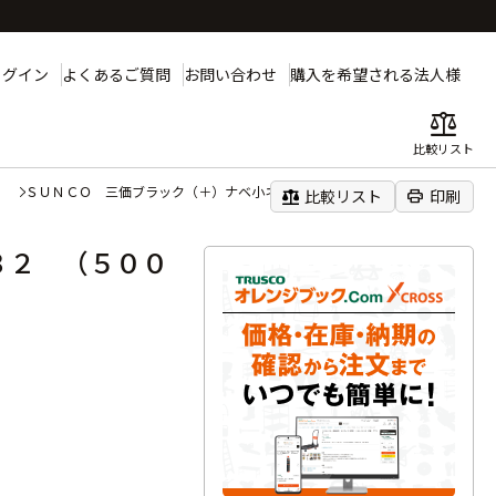
ログイン
よくあるご質問
お問い合わせ
購入を希望される法人様
balance
比較リスト
）
ＳＵＮＣＯ 三価ブラック（＋）ナベ小ネジ ４×３２ （５００本入）
balance
print
比較リスト
印刷
３２ （５００