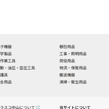
子機器
梱包用品
学製品
工事・照明用品
作業工具
荷役用品
動・油圧・空圧工具
物流・保管用品
護具
搬送機器
全用品
清掃・衛生用品
ラスコ中山について
当サイトについて