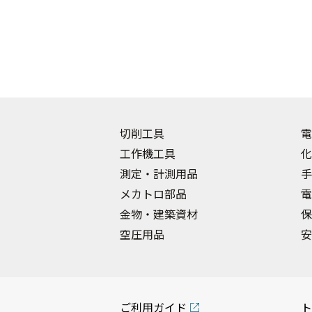
切削工具
電
工作機工具
化
測定・計測用品
手
メカトロ部品
電
金物・建築資材
保
空圧用品
安
ご利用ガイド
ト