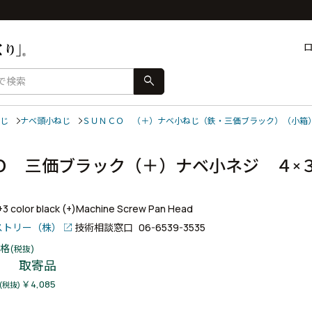
search
じ
ナベ頭小ねじ
ＳＵＮＣＯ （＋）ナベ小ねじ（鉄・三価ブラック）（小箱
Ｏ 三価ブラック（＋）ナベ小ネジ ４×
r+3 color black (+)Machine Screw Pan Head
ストリー（株）
技術相談窓口
06-6539-3535
格
(税抜)
取寄品
￥4,085
(税抜)