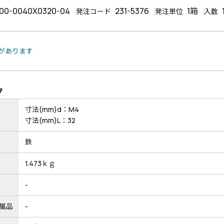
00-0040X0320-04
231-5376
1箱
発注コード
発注単位
入数
品があります
ク
寸法(mm)d：M4
寸法(mm)L：32
鉄
1.473ｋｇ
-
属品
-