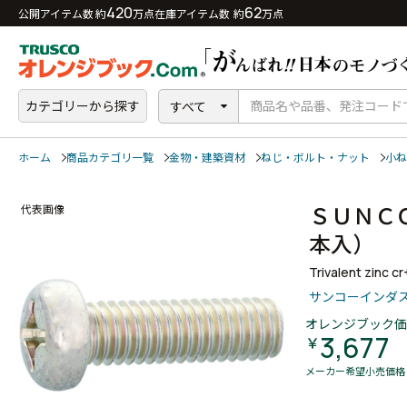
420
62
公開アイテム数 約
万点
在庫アイテム数 約
万点
カテゴリーから探す
すべて
ホーム
商品カテゴリ一覧
金物・建築資材
ねじ・ボルト・ナット
小ね
ＳＵＮＣ
代表画像
本入）
Trivalent zinc c
サンコーインダ
オレンジブック価
3,677
￥
メーカー希望小売価格