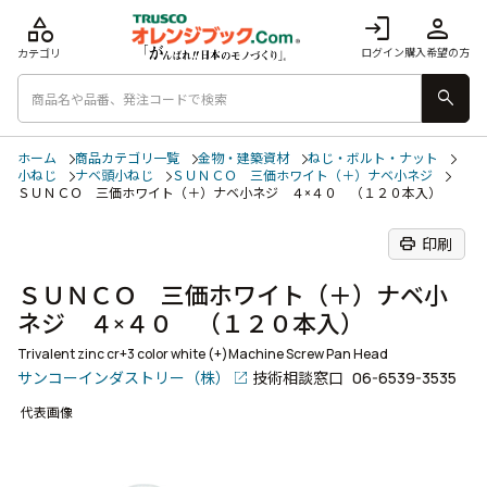
category
login
person
ログイン
購入希望の方
カテゴリ
search
ホーム
商品カテゴリ一覧
金物・建築資材
ねじ・ボルト・ナット
小ねじ
ナベ頭小ねじ
ＳＵＮＣＯ 三価ホワイト（＋）ナベ小ネジ
ＳＵＮＣＯ 三価ホワイト（＋）ナベ小ネジ ４×４０ （１２０本入）
print
印刷
ＳＵＮＣＯ 三価ホワイト（＋）ナベ小
ネジ ４×４０ （１２０本入）
Trivalent zinc cr+3 color white (+)Machine Screw Pan Head
サンコーインダストリー（株）
技術相談窓口
06-6539-3535
代表画像