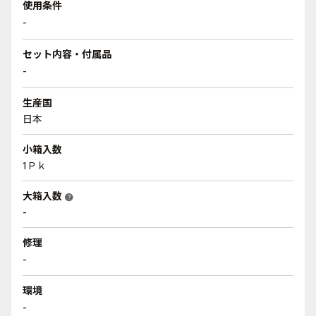
使用条件
-
セット内容・付属品
-
生産国
日本
小箱入数
1Ｐｋ
大箱入数
help
-
修理
-
環境
-