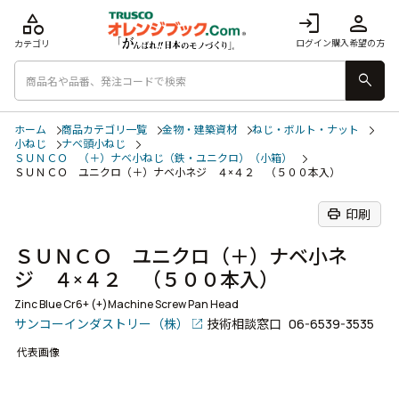
category
login
person
ログイン
購入希望の方
カテゴリ
search
ホーム
商品カテゴリ一覧
金物・建築資材
ねじ・ボルト・ナット
小ねじ
ナベ頭小ねじ
ＳＵＮＣＯ （＋）ナベ小ねじ（鉄・ユニクロ）（小箱）
ＳＵＮＣＯ ユニクロ（＋）ナベ小ネジ ４×４２ （５００本入）
print
印刷
ＳＵＮＣＯ ユニクロ（＋）ナベ小ネ
ジ ４×４２ （５００本入）
Zinc Blue Cr6+ (+)Machine Screw Pan Head
サンコーインダストリー（株）
技術相談窓口
06-6539-3535
代表画像