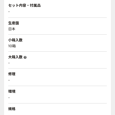
セット内容・付属品
-
生産国
日本
小箱入数
10箱
大箱入数
help
-
修理
-
環境
-
規格
-