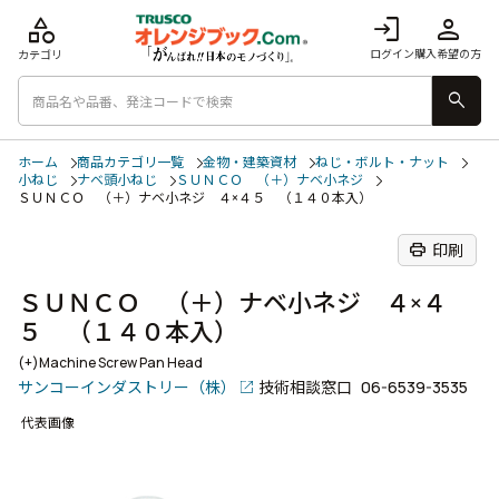
category
login
person
ログイン
購入希望の方
カテゴリ
search
ホーム
商品カテゴリ一覧
金物・建築資材
ねじ・ボルト・ナット
小ねじ
ナベ頭小ねじ
ＳＵＮＣＯ （＋）ナベ小ネジ
ＳＵＮＣＯ （＋）ナベ小ネジ ４×４５ （１４０本入）
print
印刷
ＳＵＮＣＯ （＋）ナベ小ネジ ４×４
５ （１４０本入）
(+)Machine Screw Pan Head
サンコーインダストリー（株）
技術相談窓口
06-6539-3535
代表画像