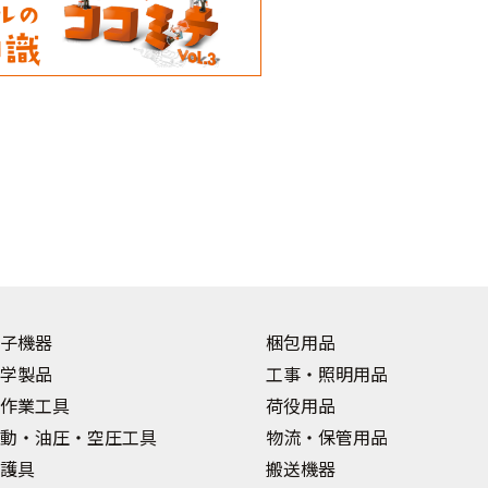
子機器
梱包用品
学製品
工事・照明用品
作業工具
荷役用品
動・油圧・空圧工具
物流・保管用品
護具
搬送機器