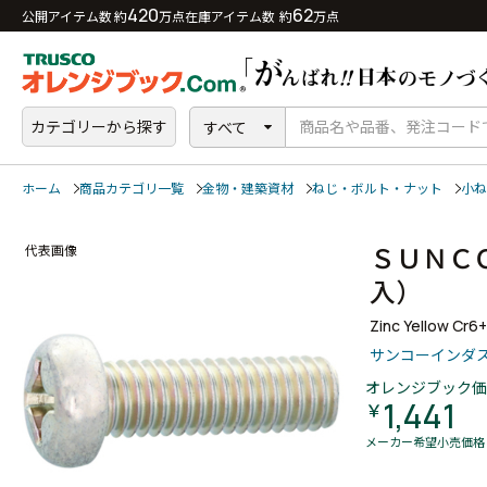
420
62
公開アイテム数 約
万点
在庫アイテム数 約
万点
カテゴリーから探す
すべて
ホーム
商品カテゴリ一覧
金物・建築資材
ねじ・ボルト・ナット
小ね
ＳＵＮＣ
代表画像
入）
Zinc Yellow Cr6
サンコーインダ
オレンジブック価
1,441
￥
メーカー希望小売価格