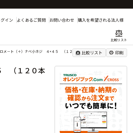
ログイン
よくあるご質問
お問い合わせ
購入を希望される法人様
balance
比較リスト
クロメ－ト（＋）ナベ小ネジ ４×４５ （１２０本入）
balance
print
比較リスト
印刷
５ （１２０本