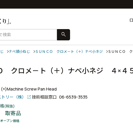
search
じ
ナベ頭小ねじ
ＳＵＮＣＯ クロメ－ト（＋）ナベ小ネジ
ＳＵＮＣＯ 
Ｏ クロメ－ト（＋）ナベ小ネジ ４×４
+ (+)Machine Screw Pan Head
ストリー（株）
技術相談窓口
06-6539-3535
格
(税抜)
取寄品
オープン価格