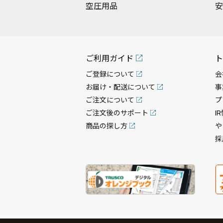
空圧用品
安
ご利用ガイド
ト
ご登録について
会
お届け・配送について
事
ご注文について
プ
ご注文後のサポート
I
商品の探し方
や
採