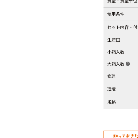
質量・質量単位
使用条件
セット内容・付
生産国
小箱入数
大箱入数
help
修理
環境
規格