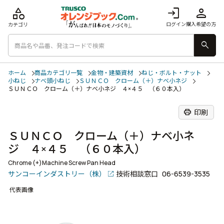
category
login
person
ログイン
購入希望の方
カテゴリ
search
ホーム
商品カテゴリ一覧
金物・建築資材
ねじ・ボルト・ナット
小ねじ
ナベ頭小ねじ
ＳＵＮＣＯ クローム（＋）ナベ小ネジ
ＳＵＮＣＯ クローム（＋）ナベ小ネジ ４×４５ （６０本入）
print
印刷
ＳＵＮＣＯ クローム（＋）ナベ小ネ
ジ ４×４５ （６０本入）
Chrome (+)Machine Screw Pan Head
サンコーインダストリー（株）
技術相談窓口
06-6539-3535
代表画像