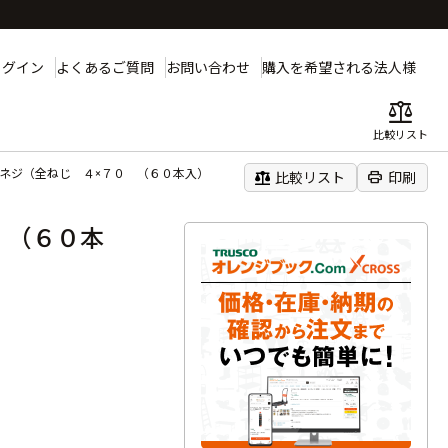
ログイン
よくあるご質問
お問い合わせ
購入を希望される法人様
balance
比較リスト
小ネジ（全ねじ ４×７０ （６０本入）
balance
print
比較リスト
印刷
 （６０本