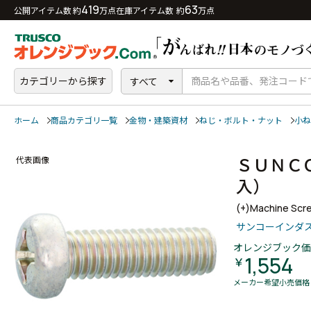
419
63
公開アイテム数 約
万点
在庫アイテム数 約
万点
カテゴリーから探す
すべて
ホーム
商品カテゴリ一覧
金物・建築資材
ねじ・ボルト・ナット
小ね
ＳＵＮＣ
代表画像
入）
(+)Machine Scr
サンコーインダ
オレンジブック価
1,554
￥
メーカー希望小売価格