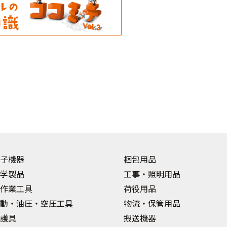
子機器
梱包用品
学製品
工事・照明用品
作業工具
荷役用品
動・油圧・空圧工具
物流・保管用品
護具
搬送機器