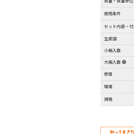
質量・質量単位
使用条件
セット内容・付
生産国
小箱入数
大箱入数
help
修理
環境
規格