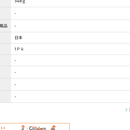
348ｇ
-
属品
-
日本
1Ｐｋ
-
-
-
-