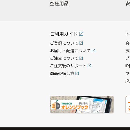
空圧用品
安
ご利用ガイド
ト
ご登録について
会
お届け・配送について
事
ご注文について
プ
ご注文後のサポート
I
商品の探し方
や
採