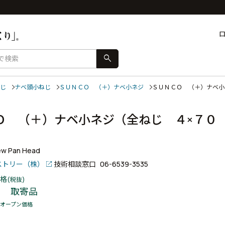
search
じ
ナベ頭小ねじ
ＳＵＮＣＯ （＋）ナベ小ネジ
ＳＵＮＣＯ （＋）ナベ
Ｏ （＋）ナベ小ネジ（全ねじ ４×７０
ew Pan Head
ストリー（株）
技術相談窓口
06-6539-3535
格
(税抜)
取寄品
オープン価格