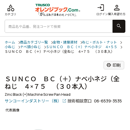
category
login
person
ログイン
購入希望の方
カテゴリ
search
ホーム
商品カテゴリ一覧
金物・建築資材
ねじ・ボルト・ナット
小ねじ
ナベ頭小ねじ
ＳＵＮＣＯ ＢＣ（＋）ナベ小ネジ ４×５５
ＳＵＮＣＯ ＢＣ（＋）ナベ小ネジ（全ねじ ４×７５ （３０本入）
print
印刷
ＳＵＮＣＯ ＢＣ（＋）ナベ小ネジ（全
ねじ ４×７５ （３０本入）
Zinc Black (+)Machine Screw Pan Head
サンコーインダストリー（株）
技術相談窓口
06-6539-3535
代表画像