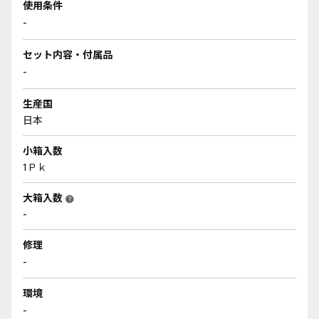
使用条件
-
セット内容・付属品
-
生産国
日本
小箱入数
1Ｐｋ
大箱入数
help
-
修理
-
環境
-