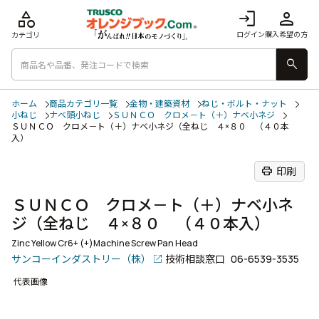
category
login
person
ログイン
購入希望の方
カテゴリ
search
ホーム
商品カテゴリ一覧
金物・建築資材
ねじ・ボルト・ナット
小ねじ
ナベ頭小ねじ
ＳＵＮＣＯ クロメ－ト（＋）ナベ小ネジ
ＳＵＮＣＯ クロメ－ト（＋）ナベ小ネジ（全ねじ ４×８０ （４０本
入）
print
印刷
ＳＵＮＣＯ クロメ－ト（＋）ナベ小ネ
ジ（全ねじ ４×８０ （４０本入）
Zinc Yellow Cr6+ (+)Machine Screw Pan Head
サンコーインダストリー（株）
技術相談窓口
06-6539-3535
代表画像