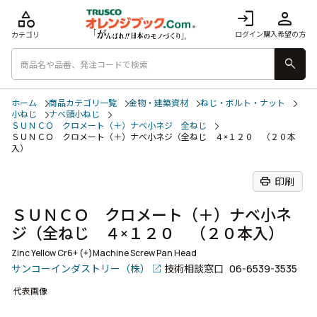
category
login
person
ログイン
購入希望の方
カテゴリ
search
ホーム
商品カテゴリ一覧
金物・建築資材
ねじ・ボルト・ナット
小ねじ
ナベ頭小ねじ
ＳＵＮＣＯ クロメート（＋）ナベ小ネジ 全ねじ
ＳＵＮＣＯ クロメート（＋）ナベ小ネジ（全ねじ ４×１２０ （２０本
入）
print
印刷
ＳＵＮＣＯ クロメート（＋）ナベ小ネ
ジ（全ねじ ４×１２０ （２０本入）
Zinc Yellow Cr6+ (+)Machine Screw Pan Head
サンコーインダストリー（株）
技術相談窓口
06-6539-3535
代表画像