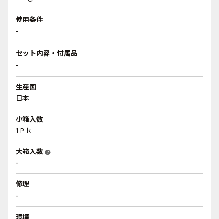
使用条件
-
セット内容・付属品
-
生産国
日本
小箱入数
1Ｐｋ
大箱入数
help
-
修理
-
環境