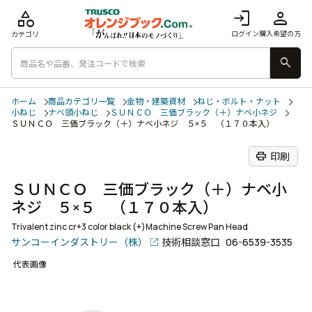
category
login
person
ログイン
購入希望の方
カテゴリ
search
ホーム
商品カテゴリ一覧
金物・建築資材
ねじ・ボルト・ナット
小ねじ
ナベ頭小ねじ
ＳＵＮＣＯ 三価ブラック（＋）ナベ小ネジ
ＳＵＮＣＯ 三価ブラック（＋）ナベ小ネジ ５×５ （１７０本入）
print
印刷
ＳＵＮＣＯ 三価ブラック（＋）ナベ小
ネジ ５×５ （１７０本入）
Trivalent zinc cr+3 color black (+)Machine Screw Pan Head
サンコーインダストリー（株）
技術相談窓口
06-6539-3535
代表画像