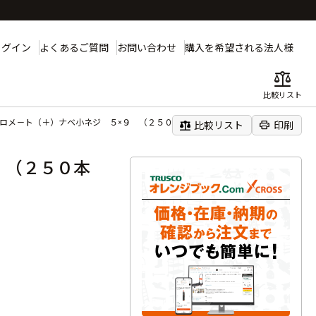
ログイン
よくあるご質問
お問い合わせ
購入を希望される法人様
balance
比較リスト
クロメ－ト（＋）ナベ小ネジ ５×９ （２５０本入）
balance
print
比較リスト
印刷
 （２５０本