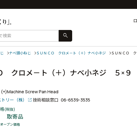
search
じ
ナベ頭小ねじ
ＳＵＮＣＯ クロメ－ト（＋）ナベ小ネジ
ＳＵＮＣＯ 
Ｏ クロメ－ト（＋）ナベ小ネジ ５×９
+ (+)Machine Screw Pan Head
ストリー（株）
技術相談窓口
06-6539-3535
格
(税抜)
取寄品
オープン価格