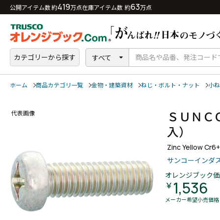
419
63
公開アイテム数 約
万点
在庫アイテム数 約
万点
カテゴリーから探す
すべて
ホーム
商品カテゴリ一覧
金物・建築資材
ねじ・ボルト・ナット
小ね
ＳＵＮＣ
代表画像
入）
Zinc Yellow Cr6
サンコーインダ
オレンジブック価
1,536
￥
メーカー希望小売価格