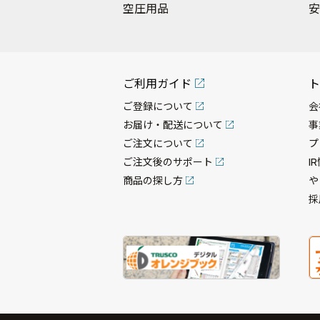
空圧用品
安
ご利用ガイド
ト
ご登録について
会
お届け・配送について
事
ご注文について
プ
ご注文後のサポート
I
商品の探し方
や
採