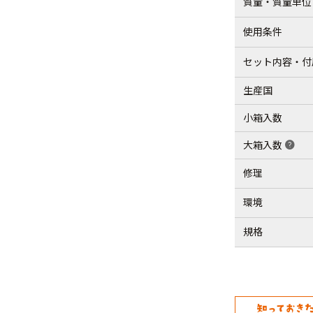
質量・質量単位
使用条件
セット内容・付
生産国
小箱入数
大箱入数
help
修理
環境
規格