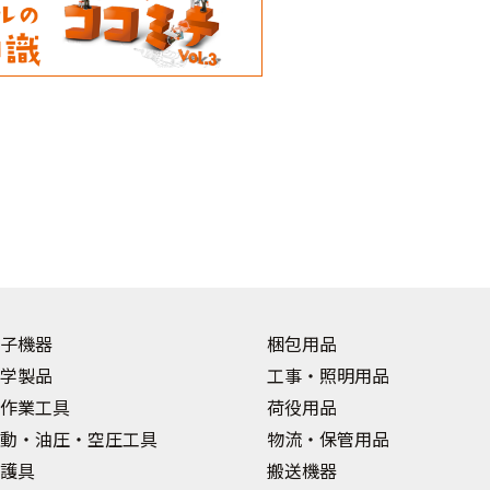
子機器
梱包用品
学製品
工事・照明用品
作業工具
荷役用品
動・油圧・空圧工具
物流・保管用品
護具
搬送機器