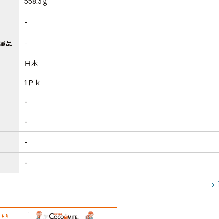
558.3ｇ
-
属品
-
日本
1Ｐｋ
-
-
-
-