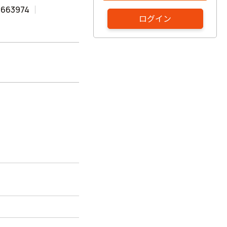
3663974
ログイン