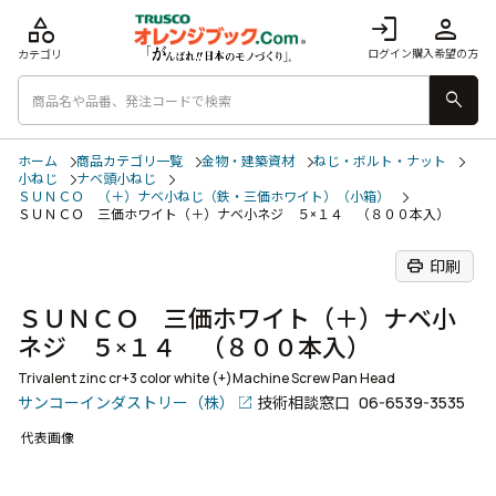
category
login
person
ログイン
購入希望の方
カテゴリ
search
ホーム
商品カテゴリ一覧
金物・建築資材
ねじ・ボルト・ナット
小ねじ
ナベ頭小ねじ
ＳＵＮＣＯ （＋）ナベ小ねじ（鉄・三価ホワイト）（小箱）
ＳＵＮＣＯ 三価ホワイト（＋）ナベ小ネジ ５×１４ （８００本入）
print
印刷
ＳＵＮＣＯ 三価ホワイト（＋）ナベ小
ネジ ５×１４ （８００本入）
Trivalent zinc cr+3 color white (+)Machine Screw Pan Head
サンコーインダストリー（株）
技術相談窓口
06-6539-3535
代表画像