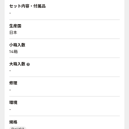
セット内容・付属品
-
生産国
日本
小箱入数
14箱
大箱入数
help
-
修理
-
環境
-
規格