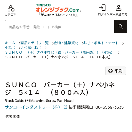
category
login
person
ログイン
購入希望の方
カテゴリ
search
ホーム
商品カテゴリ一覧
金物・建築資材
ねじ・ボルト・ナット
小ねじ
ナベ頭小ねじ
ＳＵＮＣＯ （＋）ナベ小ねじ（鉄・パーカー（黒染め））（小箱）
ＳＵＮＣＯ パーカー（＋）ナベ小ネジ ５×１４ （８００本入）
print
印刷
ＳＵＮＣＯ パーカー（＋）ナベ小ネ
ジ ５×１４ （８００本入）
Black Oxide (+)Machine Screw Pan Head
サンコーインダストリー（株）
技術相談窓口
06-6539-3535
代表画像