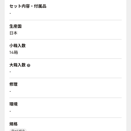
セット内容・付属品
-
生産国
日本
小箱入数
14箱
大箱入数
help
-
修理
-
環境
-
規格