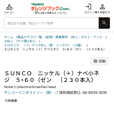
category
login
person
ログイン
購入希望の方
カテゴリ
search
ホーム
商品カテゴリ一覧
金物・建築資材
ねじ・ボルト・ナット
小ねじ
ナベ頭小ねじ
ＳＵＮＣＯ （＋）ナベ小ねじ（鉄・ニッケル）（小箱）
ＳＵＮＣＯ ニッケル（＋）ナベ小ネジ ５×６０（ゼン （２３０本入）
print
印刷
ＳＵＮＣＯ ニッケル（＋）ナベ小ネ
ジ ５×６０（ゼン （２３０本入）
Nickel (+)Machine Screw Pan Head
サンコーインダストリー（株）
技術相談窓口
06-6539-3535
代表画像