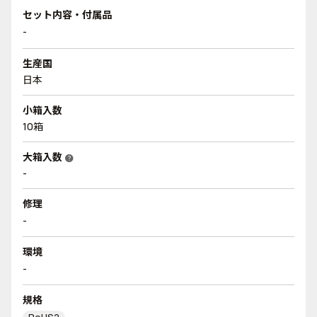
セット内容・付属品
-
生産国
日本
小箱入数
10箱
大箱入数
help
-
修理
-
環境
-
規格