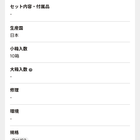
セット内容・付属品
-
生産国
日本
小箱入数
10箱
大箱入数
help
-
修理
-
環境
-
規格