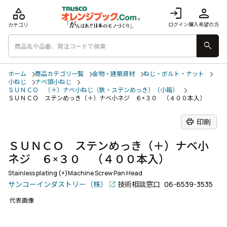
category
login
person
ログイン
購入希望の方
カテゴリ
search
ホーム
商品カテゴリ一覧
金物・建築資材
ねじ・ボルト・ナット
小ねじ
ナベ頭小ねじ
ＳＵＮＣＯ （＋）ナベ小ねじ（鉄・ステンめっき）（小箱）
ＳＵＮＣＯ ステンめっき（＋）ナベ小ネジ ６×３０ （４００本入）
print
印刷
ＳＵＮＣＯ ステンめっき（＋）ナベ小
ネジ ６×３０ （４００本入）
Stainless plating (+)Machine Screw Pan Head
サンコーインダストリー（株）
技術相談窓口
06-6539-3535
代表画像