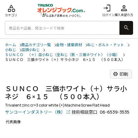
category
login
person
ログイン
購入希望の方
カテゴリ
search
ホーム
商品カテゴリ一覧
金物・建築資材
ねじ・ボルト・ナット
小ねじ
皿頭小ねじ
ＳＵＮＣＯ （＋）皿小ねじ（全ねじ（鉄・三価ホワイト）（小箱）
ＳＵＮＣＯ 三価ホワイト（＋）サラ小ネジ ６×１５ （５００本入）
print
印刷
ＳＵＮＣＯ 三価ホワイト（＋）サラ小
ネジ ６×１５ （５００本入）
Trivalent zinc cr+3 color white (+)Machine Screw Flat Head
サンコーインダストリー（株）
技術相談窓口
06-6539-3535
代表画像