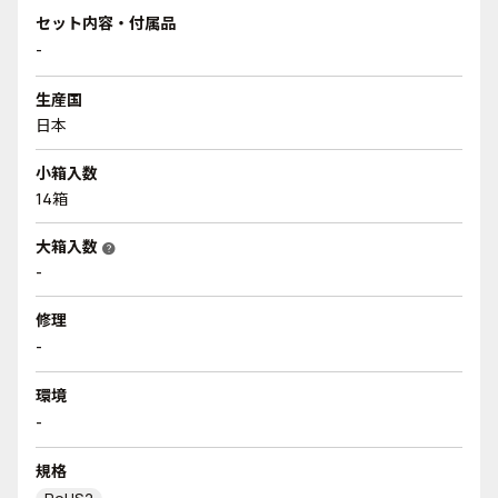
セット内容・付属品
-
生産国
日本
小箱入数
14箱
大箱入数
help
-
修理
-
環境
-
規格