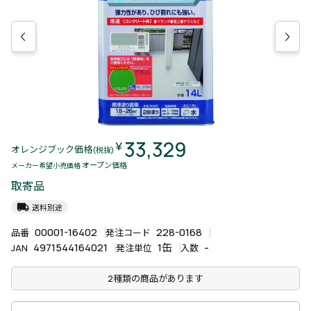
33,329
￥
オレンジブック価格
(税抜)
オープン価格
メーカー希望小売価格
取寄品
local_shipping
送料別途
00001-16402
228-0168
品番
発注コード
4971544164021
1缶
-
JAN
発注単位
入数
2種類の商品があります