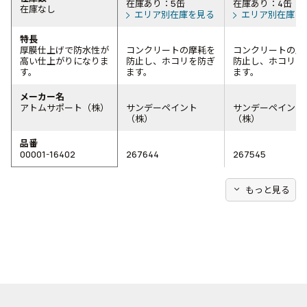
在庫あり：5缶
在庫あり：4缶
在庫なし
エリア別在庫を見る
エリア別在庫を
特長
厚膜仕上げで防水性が
コンクリートの摩耗を
コンクリートの摩
高い仕上がりになりま
防止し、ホコリを防ぎ
防止し、ホコリを
す。
ます。
ます。
メーカー名
アトムサポート（株）
サンデーペイント
サンデーペイント
（株）
（株）
品番
00001-16402
267644
267545
expand_more
もっと見る