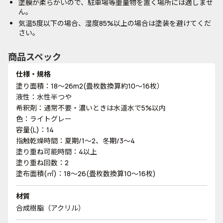
塗膜が柔らかいので、駐車場等重量物を置く場所には適しませ
ん。
気温5度以下の場合、湿度85%以上の場合は塗装を避けてくだ
さい。
商品スペック
仕様・規格
塗り面積：18～26m2(畳枚数換算約10～16枚）
液性：水性半つや
希釈剤：通常不要・濃いときは水道水で5%以内
色：ライトグレー
容量(L)：14
指触乾燥時間：夏期/1～2、冬期/3～4
塗り重ね可能時間：4以上
塗り重ね回数：2
塗布面積(㎡)：18～26(畳枚数換算10～16枚)
材質
合成樹脂（アクリル）