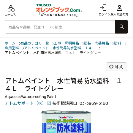
category
login
person
ログイン
購入希望の方
カテゴリ
search
ホーム
商品カテゴリ一覧
工事・照明用品
塗装・内装用品
塗料
床用塗料
アトムペイント 水性簡易防水塗料 １４Ｌ
アトムペイント 水性簡易防水塗料 １４Ｌ ライトグレー
print
印刷
アトムペイント 水性簡易防水塗料 １
４Ｌ ライトグレー
Aqueous Waterproofing Paint
アトムサポート（株）
技術相談窓口
03-3969-3160