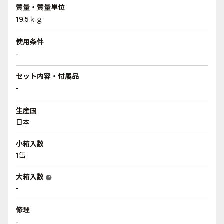
質量・質量単位
19.5ｋｇ
使用条件
-
セット内容・付属品
-
生産国
日本
小箱入数
1缶
大箱入数
help
-
修理
-