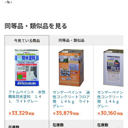
--%>
同等品・類似品を見る
同等品・類似品
今見ている商品
アトムペイント 水性
サンデーペイント 油
サンデーペイント
簡易防水塗料 １４
性コンクリートフロア
性コンクリートフ
Ｌ ライトグレー
用 １４ｋｇ ライト
用 １４ｋｇ ラ
グレー
グレー
33,329
35,879
30,160
￥
￥
￥
税抜
税抜
税抜
在庫数
在庫数
在庫数