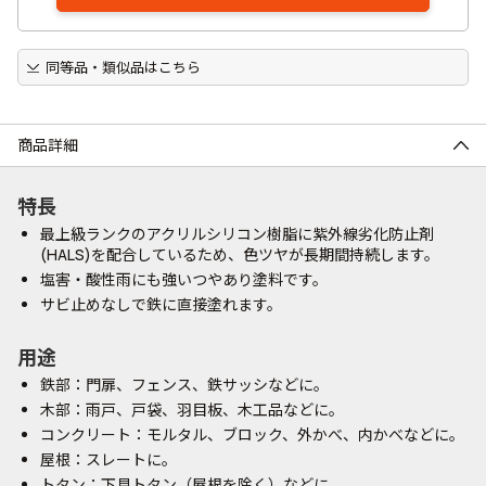
同等品・類似品はこちら
商品詳細
特長
最上級ランクのアクリルシリコン樹脂に紫外線劣化防止剤
(HALS)を配合しているため、色ツヤが長期間持続します。
塩害・酸性雨にも強いつやあり塗料です。
サビ止めなしで鉄に直接塗れます。
用途
鉄部：門扉、フェンス、鉄サッシなどに。
木部：雨戸、戸袋、羽目板、木工品などに。
コンクリート：モルタル、ブロック、外かべ、内かべなどに。
屋根：スレートに。
トタン：下見トタン（屋根を除く）などに。