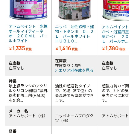
アトムペイント 水性
ニッぺ 油性鉄部・建
アトムペイント 
オールマイティーネ
物・トタン用 ０．２
かべ・浴室用塗料
オ ２００ＭＬ パー
Ｌ パールホワイト
臭かべ） ２００
ルホワイト
ＨＵＢ１０...
Ｌ パールホ...
1,335
1,416
1,380
￥
￥
￥
税抜
税抜
税抜
在庫数
在庫数
在庫数
在庫あり：3缶
在庫なし
在庫なし
エリア別在庫を見る
特長
最上級ランクのアクリ
油性の超速乾タイプ
超強力防カビ剤配
ルシリコン樹脂に紫外
で、冬場（5℃位）の
ので、カビの気に
線劣化防止剤(HALS)
低温時でも塗装ができ
室内かべにお奨め
を配合...
ます。
す。
メーカー名
アトムサポート（株）
ニッペホームプロダク
アトムサポート（
ツ（株）
品番