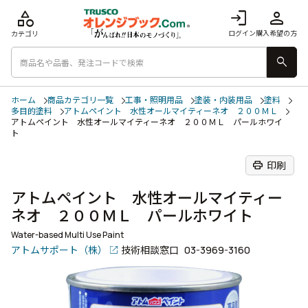
category
login
person
ログイン
購入希望の方
カテゴリ
search
ホーム
商品カテゴリ一覧
工事・照明用品
塗装・内装用品
塗料
多目的塗料
アトムペイント 水性オールマイティーネオ ２００ＭＬ
アトムペイント 水性オールマイティーネオ ２００ＭＬ パールホワイ
ト
print
印刷
アトムペイント 水性オールマイティー
ネオ ２００ＭＬ パールホワイト
Water-based Multi Use Paint
アトムサポート（株）
技術相談窓口
03-3969-3160