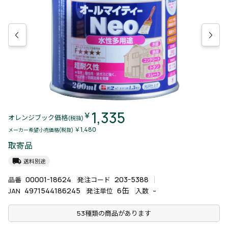
1,335
￥
オレンジブック価格
(税抜)
￥1,480
メーカー希望小売価格(税抜)
取寄品
local_shipping
送料別途
00001-18624
203-5388
品番
発注コード
4971544186245
6缶
-
JAN
発注単位
入数
53種類の商品があります