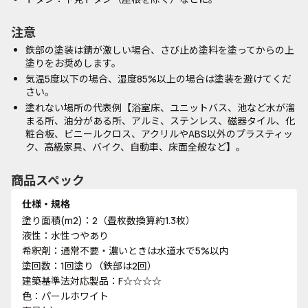
注意
鉄部の塗装は錆が激しい場合、さび止め塗料を塗ってからの上
塗りをお奨めします。
気温5度以下の場合、湿度85%以上の場合は塗装を避けてくだ
さい。
塗れない場所の代表例【浴室床、ユニットバス、池など水が溜
まる所、油分がある所、アルミ、ステンレス、磁器タイル、化
粧合板、ビニールクロス、アクリルやABS以外のプラスティッ
ク、高級家具、バイク、自動車、床面全般など】。
商品スペック
仕様・規格
塗り面積(m2)：2（畳枚数換算約1.3枚）
液性：水性つやあり
希釈剤：通常不要・濃いときは水道水で5%以内
塗回数：1回塗り（鉄部は2回）
建築基準法対応製品：F☆☆☆☆
色：パールホワイト