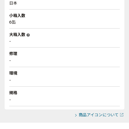
日本
小箱入数
6缶
大箱入数
help
-
修理
-
環境
-
規格
-
商品アイコンについて