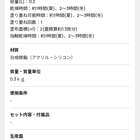
容量(L)：0.2
乾燥時間：約1時間(夏)、2～3時間(冬)
塗り重ね可能時間：約1時間(夏)、2～3時間(冬)
塗り重ね回数：1
塗布面積(㎡)：2(畳換算約1.3枚分)
指触乾燥時間：約1時間(夏)、2～3時間(冬)
材質
合成樹脂（アクリル・シリコン）
質量・質量単位
0.3ｋｇ
使用条件
-
セット内容・付属品
-
生産国