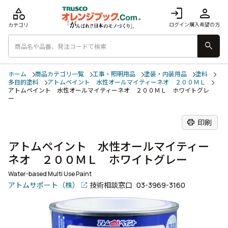
category
login
person
ログイン
購入希望の方
カテゴリ
search
ホーム
商品カテゴリ一覧
工事・照明用品
塗装・内装用品
塗料
多目的塗料
アトムペイント 水性オールマイティーネオ ２００ＭＬ
アトムペイント 水性オールマイティーネオ ２００ＭＬ ホワイトグレ
ー
print
印刷
アトムペイント 水性オールマイティー
ネオ ２００ＭＬ ホワイトグレー
Water-based Multi Use Paint
アトムサポート（株）
技術相談窓口
03-3969-3160