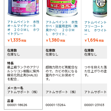
アトムペイント 水性
アトムペイント 水性
アトムペイント 
オールマイティーネ
かべ・浴室用塗料（無
フリーコート ２
オ ２００ＭＬ ホワ
臭かべ） ２００Ｍ
ＭＬ ホワイトグ
イトグレー
Ｌ ホワイト...
ー
1,335
1,380
1,694
￥
￥
￥
税抜
税抜
税抜
在庫数
在庫数
在庫数
在庫なし
在庫なし
在庫なし
特長
最上級ランクのアクリ
超強力防カビ剤配合な
つやを抑えた落ち
ルシリコン樹脂に紫外
ので、カビの気になる
た仕上がりの塗料
線劣化防止剤(HALS)
室内かべにお奨めで
す。
を配合...
す。
メーカー名
アトムサポート（株）
アトムサポート（株）
アトムサポート（
品番
00001-18626
00001-13264
00001-23103