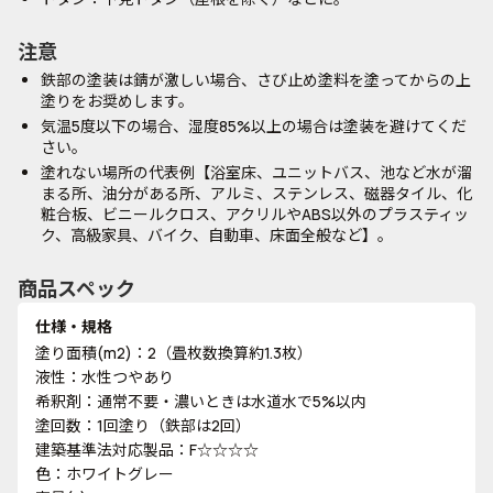
注意
鉄部の塗装は錆が激しい場合、さび止め塗料を塗ってからの上
塗りをお奨めします。
気温5度以下の場合、湿度85%以上の場合は塗装を避けてくだ
さい。
塗れない場所の代表例【浴室床、ユニットバス、池など水が溜
まる所、油分がある所、アルミ、ステンレス、磁器タイル、化
粧合板、ビニールクロス、アクリルやABS以外のプラスティッ
ク、高級家具、バイク、自動車、床面全般など】。
商品スペック
仕様・規格
塗り面積(m2)：2（畳枚数換算約1.3枚）
液性：水性つやあり
希釈剤：通常不要・濃いときは水道水で5%以内
塗回数：1回塗り（鉄部は2回）
建築基準法対応製品：F☆☆☆☆
色：ホワイトグレー