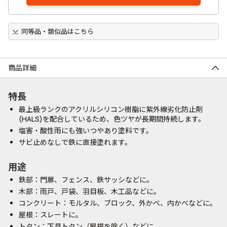
同等品・類似品はこちら
商品詳細
特長
最上級ランクのアクリルシリコン樹脂に紫外線劣化防止剤
(HALS)を配合しているため、色ツヤが長期間持続します。
塩害・酸性雨にも強いつやあり塗料です。
サビ止めなしで鉄に直接塗れます。
用途
鉄部：門扉、フェンス、鉄サッシなどに。
木部：雨戸、戸袋、羽目板、木工品などに。
コンクリート：モルタル、ブロック、外かべ、内かべなどに。
屋根：スレートに。
トタン：下見トタン（屋根を除く）などに。