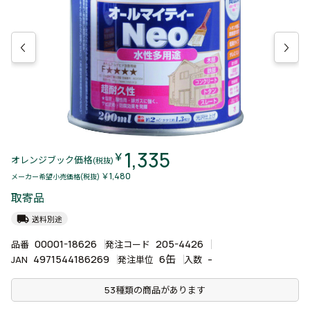
1,335
￥
オレンジブック価格
(税抜)
￥1,480
メーカー希望小売価格(税抜)
取寄品
local_shipping
送料別途
00001-18626
205-4426
品番
発注コード
4971544186269
6缶
-
JAN
発注単位
入数
53種類の商品があります