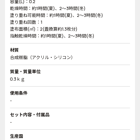
容量(L)：0.2
乾燥時間：約1時間(夏)、2～3時間(冬)
塗り重ね可能時間：約1時間(夏)、2～3時間(冬)
塗り重ね回数：1
塗布面積(㎡)：2(畳換算約1.3枚分)
指触乾燥時間：約1時間(夏)、2～3時間(冬)
材質
合成樹脂（アクリル・シリコン）
質量・質量単位
0.3ｋｇ
使用条件
-
セット内容・付属品
-
生産国