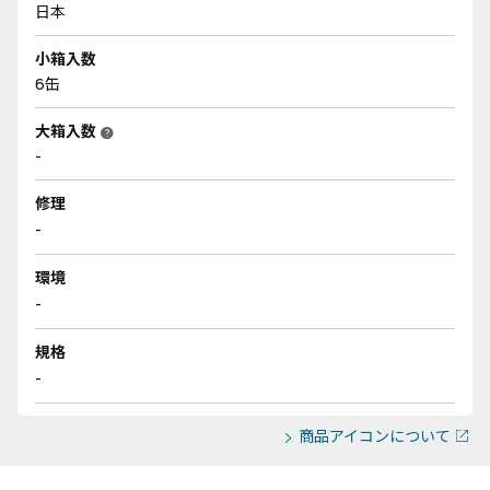
日本
小箱入数
6缶
大箱入数
help
-
修理
-
環境
-
規格
-
商品アイコンについて