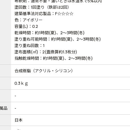
希釈剤：通常不要・濃いときは水道水で5%以内
塗回数：1回塗り（鉄部は2回）
建築基準法対応製品：F☆☆☆☆
色：アイボリー
容量(L)：0.2
乾燥時間：約1時間(夏)、2～3時間(冬)
塗り重ね可能時間：約1時間(夏)、2～3時間(冬)
塗り重ね回数：1
塗布面積(㎡)：2(畳換算約1.3枚分)
指触乾燥時間：約1時間(夏)、2～3時間(冬)
合成樹脂（アクリル・シリコン）
0.3ｋｇ
-
属品
-
日本