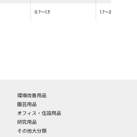
0.7～1.3
1.7～2
環境改善用品
園芸用品
オフィス・住設用品
研究用品
その他大分類