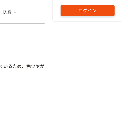
ログイン
缶
-
入数
しているため、色ツヤが