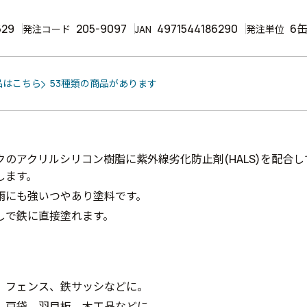
629
205-9097
4971544186290
6
発注コード
JAN
発注単位
品はこちら
53種類の商品があります
クのアクリルシリコン樹脂に紫外線劣化防止剤(HALS)を配合
します。
雨にも強いつやあり塗料です。
しで鉄に直接塗れます。
、フェンス、鉄サッシなどに。
、戸袋、羽目板、木工品などに。