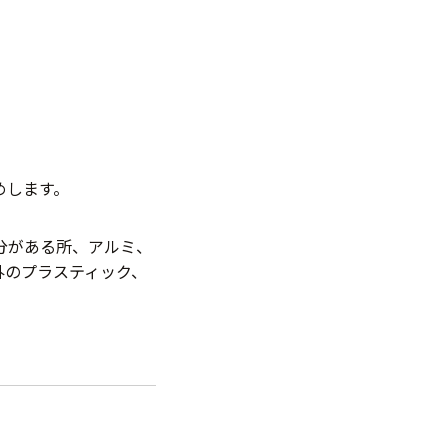
めします。
分がある所、アルミ、
外のプラスティック、