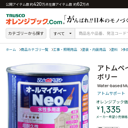
420
62
公開アイテム数 約
万点
在庫アイテム数 約
万点
カテゴリーから探す
すべて
ホーム
商品カテゴリ一覧
工事・照明用品
塗装・内装用品
塗料
多
アトムペ
ボリー
Water-based Mul
アトムサポート
オレンジブック価
1,335
￥
メーカー希望小売価格