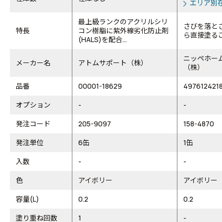
エリア別
最上級ランクのアクリルシリ
さびを落と
特長
コン樹脂に紫外線劣化防止剤
ら直接塗る
(HALS)を配合...
ニッペホー
メーカー名
アトムサポート（株）
（株）
品番
00001-18629
497612421
オプション
-
-
発注コード
205-9097
158-4870
発注単位
6缶
1缶
入数
-
-
色
アイボリー
アイボリー
容量(L)
0.2
0.2
塗り重ね回数
1
-