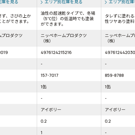
在庫を見る
エリア別在庫を見る
エリア別在庫
油性の超速乾タイプで、冬場
さず、さびの上か
タレずに塗れる
（5℃位）の低温時でも塗装
ことができます。
性ツヤあり塗料
ができます。
ムプロダクツ
ニッペホームプロダクツ
ニッペホームプ
（株）
（株）
8019
4976124215216
49761244203
-
-
157-7017
859-8788
1缶
1缶
-
-
アイボリー
アイボリー
0.2
0.2
1
-