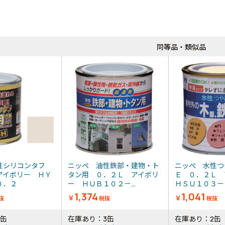
同等品・類似品
性シリコンタフ
ニッぺ 油性鉄部・建物・ト
ニッぺ 水性つ
アイボリー ＨＹ
タン用 ０．２Ｌ アイボリ
Ｅ ０．２Ｌ
－０．２
ー ＨＵＢ１０２－...
ＨＳＵ１０３－０
1,374
1,041
￥
￥
抜
税抜
税抜
7缶
在庫あり：3缶
在庫あり：2缶