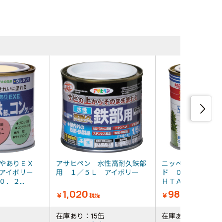
同等品・類
やありＥＸ
アサヒペン 水性高耐久鉄部
ニッぺ 水性フレ
 アイボリー
用 １／５Ｌ アイボリー
ド ０．２Ｌ ア
．２...
ＨＴＡ１０１－０．.
1,020
985
￥
￥
税抜
税抜
在庫あり：15缶
在庫あり：8缶