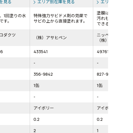
を見る
エリア別在庫を見る
エリア別在庫を
塗膜は汚れにくく
、1回塗りの水
特殊強力サビドメ剤の効果で
汚れも水しぶきで
です。
サビの上から直接塗れます。
できる（ウォッシャ.
ロダクツ
ニッペホームプロ
（株）アサヒペン
（株）
06
433541
4976124024108
-
-
356-9842
827-9402
1缶
1缶
-
-
アイボリー
アイボリー
0.2
0.2
2
1