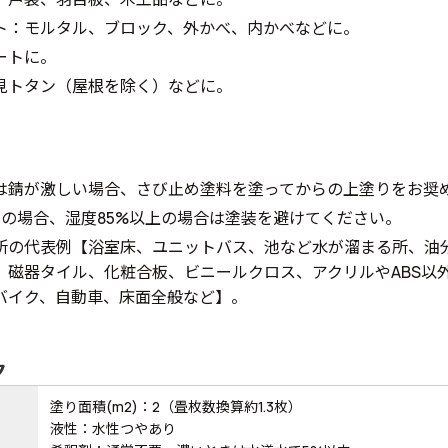
ト：モルタル、ブロック、外かべ、内かべなどに。
ートに。
見トタン（屋根を除く）などに。
は錆が激しい場合、さび止め塗料を塗ってからの上塗りをお奨
下の場合、湿度85%以上の場合は塗装を避けてください。
所の代表例【浴室床、ユニットバス、池など水が溜まる所、油
、磁器タイル、化粧合板、ビニールクロス、アクリルやABS以
バイク、自動車、床面全般など】。
ク
塗り面積(m2)：2（畳枚数換算約1.3枚）
液性：水性つやあり