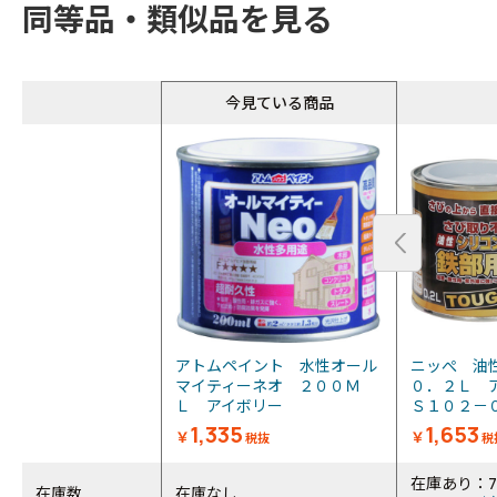
同等品・類似品を見る
今見ている商品
アトムペイント 水性オール
ニッぺ 油
マイティーネオ ２００Ｍ
０．２Ｌ 
Ｌ アイボリー
Ｓ１０２
1,335
1,653
￥
￥
税抜
税
在庫あり：
在庫数
在庫なし