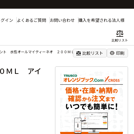
ログイン
よくあるご質問
お問い合わせ
購入を希望される法人様
balance
比較リスト
ント 水性オールマイティーネオ ２００ＭＬ アイボリー
balance
print
比較リスト
印刷
０ＭＬ アイ