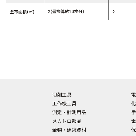
2(畳換算約1.3枚分)
塗布面積(㎡)
2
切削工具
電
工作機工具
化
測定・計測用品
手
メカトロ部品
電
金物・建築資材
保