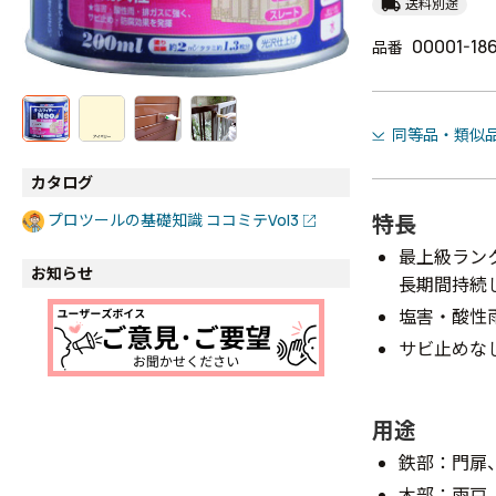
local_shipping
送料別途
00001-18
品番
同等品・類似
カタログ
特長
プロツールの基礎知識 ココミテVol3
最上級ラン
お知らせ
長期間持続
塩害・酸性
サビ止めな
用途
鉄部：門扉
木部：雨戸