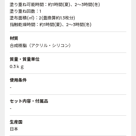
塗り重ね可能時間：約1時間(夏)、2～3時間(冬)
塗り重ね回数：1
塗布面積(㎡)：2(畳換算約1.3枚分)
指触乾燥時間：約1時間(夏)、2～3時間(冬)
材質
合成樹脂（アクリル・シリコン）
質量・質量単位
0.3ｋｇ
使用条件
-
セット内容・付属品
-
生産国
日本