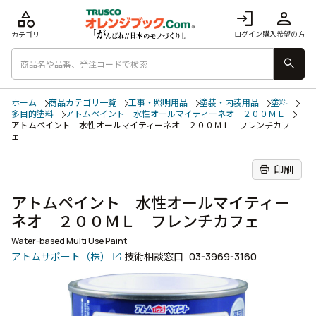
category
login
person
ログイン
購入希望の方
カテゴリ
search
ホーム
商品カテゴリ一覧
工事・照明用品
塗装・内装用品
塗料
多目的塗料
アトムペイント 水性オールマイティーネオ ２００ＭＬ
アトムペイント 水性オールマイティーネオ ２００ＭＬ フレンチカフ
ェ
print
印刷
アトムペイント 水性オールマイティー
ネオ ２００ＭＬ フレンチカフェ
Water-based Multi Use Paint
アトムサポート（株）
技術相談窓口
03-3969-3160