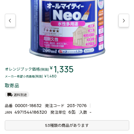
1,335
￥
オレンジブック価格
(税抜)
￥1,480
メーカー希望小売価格(税抜)
取寄品
local_shipping
送料別途
00001-18632
203-7076
品番
発注コード
4971544186320
6缶
-
JAN
発注単位
入数
53種類の商品があります