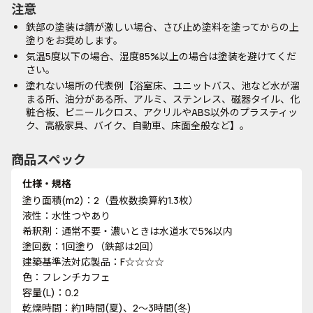
注意
鉄部の塗装は錆が激しい場合、さび止め塗料を塗ってからの上
塗りをお奨めします。
気温5度以下の場合、湿度85%以上の場合は塗装を避けてくだ
さい。
塗れない場所の代表例【浴室床、ユニットバス、池など水が溜
まる所、油分がある所、アルミ、ステンレス、磁器タイル、化
粧合板、ビニールクロス、アクリルやABS以外のプラスティッ
ク、高級家具、バイク、自動車、床面全般など】。
商品スペック
仕様・規格
塗り面積(m2)：2（畳枚数換算約1.3枚）
液性：水性つやあり
希釈剤：通常不要・濃いときは水道水で5%以内
塗回数：1回塗り（鉄部は2回）
建築基準法対応製品：F☆☆☆☆
色：フレンチカフェ
容量(L)：0.2
乾燥時間：約1時間(夏)、2～3時間(冬)