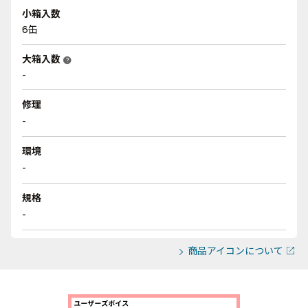
小箱入数
6缶
大箱入数
help
-
修理
-
環境
-
規格
-
商品アイコンについて