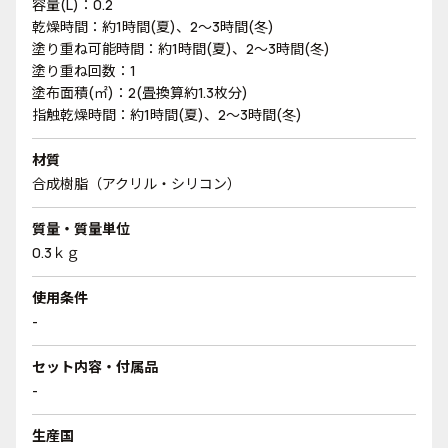
容量(L)：0.2
乾燥時間：約1時間(夏)、2～3時間(冬)
塗り重ね可能時間：約1時間(夏)、2～3時間(冬)
塗り重ね回数：1
塗布面積(㎡)：2(畳換算約1.3枚分)
指触乾燥時間：約1時間(夏)、2～3時間(冬)
材質
合成樹脂（アクリル・シリコン）
質量・質量単位
0.3ｋｇ
使用条件
-
セット内容・付属品
-
生産国