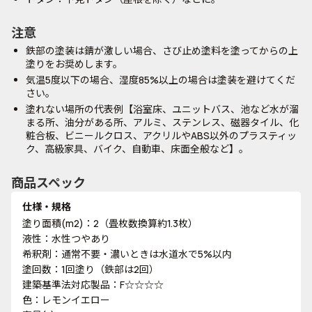
注意
鉄部の塗装は錆が激しい場合、さび止め塗料を塗ってからの上
塗りをお奨めします。
気温5度以下の場合、湿度85%以上の場合は塗装を避けてくだ
さい。
塗れない場所の代表例【浴室床、ユニットバス、池など水が溜
まる所、油分がある所、アルミ、ステンレス、磁器タイル、化
粧合板、ビニールクロス、アクリルやABS以外のプラスティッ
ク、高級家具、バイク、自動車、床面全般など】。
商品スペック
仕様・規格
塗り面積(m2)：2（畳枚数換算約1.3枚）
液性：水性つやあり
希釈剤：通常不要・濃いときは水道水で5%以内
塗回数：1回塗り（鉄部は2回）
建築基準法対応製品：F☆☆☆☆
色：レモンイエロー