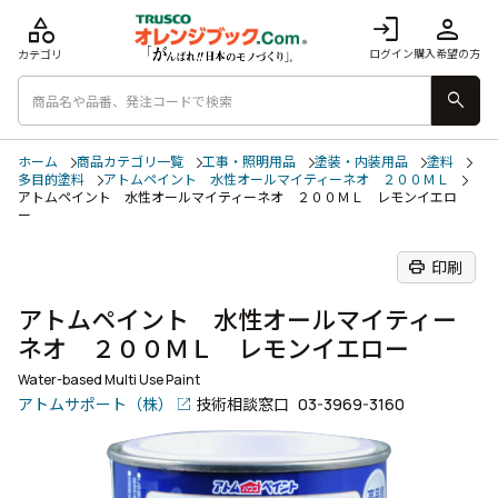
category
login
person
ログイン
購入希望の方
カテゴリ
search
ホーム
商品カテゴリ一覧
工事・照明用品
塗装・内装用品
塗料
多目的塗料
アトムペイント 水性オールマイティーネオ ２００ＭＬ
アトムペイント 水性オールマイティーネオ ２００ＭＬ レモンイエロ
ー
print
印刷
アトムペイント 水性オールマイティー
ネオ ２００ＭＬ レモンイエロー
Water-based Multi Use Paint
アトムサポート（株）
技術相談窓口
03-3969-3160