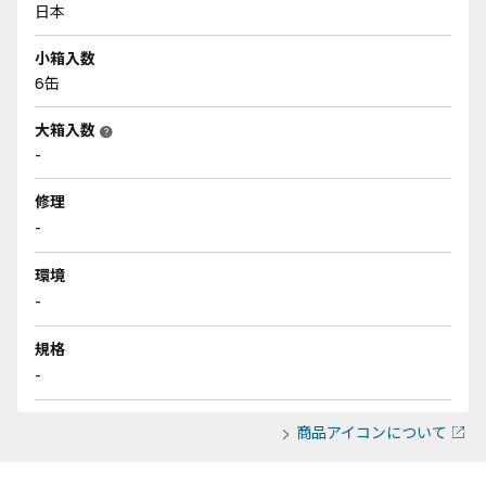
日本
小箱入数
6缶
大箱入数
help
-
修理
-
環境
-
規格
-
商品アイコンについて