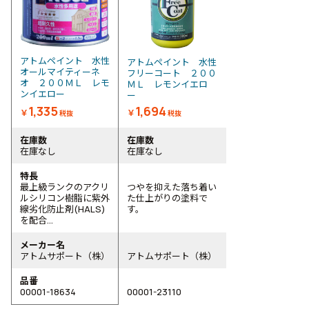
アトムペイント 水性
アトムペイント 水性
オールマイティーネ
フリーコート ２００
オ ２００ＭＬ レモ
ＭＬ レモンイエロ
ンイエロー
ー
1,335
1,694
￥
￥
税抜
税抜
在庫数
在庫数
在庫なし
在庫なし
特長
最上級ランクのアクリ
つやを抑えた落ち着い
ルシリコン樹脂に紫外
た仕上がりの塗料で
線劣化防止剤(HALS)
す。
を配合...
メーカー名
アトムサポート（株）
アトムサポート（株）
品番
00001-18634
00001-23110