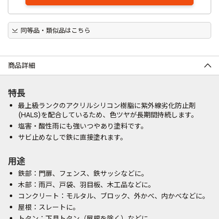
同等品・類似品はこちら
商品詳細
特長
最上級ランクのアクリルシリコン樹脂に紫外線劣化防止剤
(HALS)を配合しているため、色ツヤが長期間持続します。
塩害・酸性雨にも強いつやあり塗料です。
サビ止めなしで鉄に直接塗れます。
用途
鉄部：門扉、フェンス、鉄サッシなどに。
木部：雨戸、戸袋、羽目板、木工品などに。
コンクリート：モルタル、ブロック、外かべ、内かべなどに。
屋根：スレートに。
トタン：下見トタン（屋根を除く）などに。