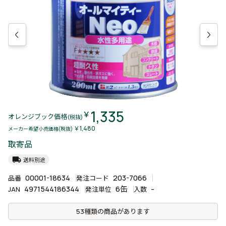
1,335
￥
オレンジブック価格
(税抜)
￥1,480
メーカー希望小売価格(税抜)
取寄品
local_shipping
送料別途
00001-18634
203-7066
品番
発注コード
4971544186344
6缶
-
JAN
発注単位
入数
53種類の商品があります