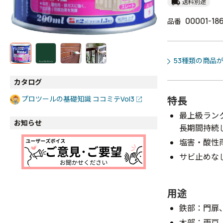
local_shipping
送料別途
00001-18
品番
53種類の商品
カタログ
特長
プロツールの基礎知識 ココミテVol3
最上級ラン
お知らせ
長期間持続
塩害・酸性
サビ止めな
用途
鉄部：門扉
木部：雨戸