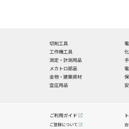
切削工具
電
工作機工具
化
測定・計測用品
手
メカトロ部品
電
金物・建築資材
保
空圧用品
安
ご利用ガイド
ト
ご登録について
会