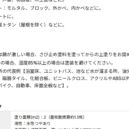
ト：モルタル、ブロック、外かべ、内かべなどに。
ートに。
見トタン（屋根を除く）などに。
は錆が激しい場合、さび止め塗料を塗ってからの上塗りをお奨
下の場合、湿度85%以上の場合は塗装を避けてください。
所の代表例【浴室床、ユニットバス、池など水が溜まる所、油
、磁器タイル、化粧合板、ビニールクロス、アクリルやABS以
バイク、自動車、床面全般など】。
ク
塗り面積(m2)：2（畳枚数換算約1.3枚）
液性：水性つやあり