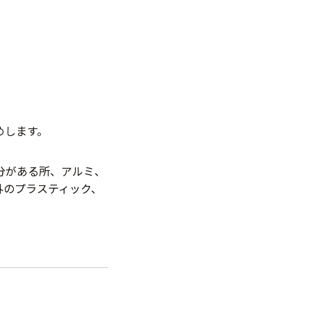
めします。
分がある所、アルミ、
外のプラスティック、