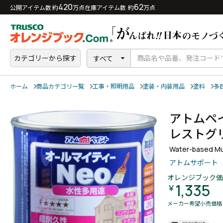
420
62
公開アイテム数 約
万点
在庫アイテム数 約
万点
カテゴリーから探す
すべて
ホーム
商品カテゴリ一覧
工事・照明用品
塗装・内装用品
塗料
多
アトムペ
レスト
Water-based Mul
アトムサポート
オレンジブック価
1,335
￥
メーカー希望小売価格