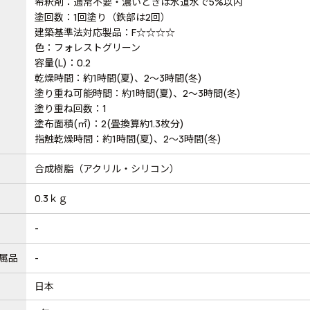
希釈剤：通常不要・濃いときは水道水で5%以内
塗回数：1回塗り（鉄部は2回）
建築基準法対応製品：F☆☆☆☆
色：フォレストグリーン
容量(L)：0.2
乾燥時間：約1時間(夏)、2～3時間(冬)
塗り重ね可能時間：約1時間(夏)、2～3時間(冬)
塗り重ね回数：1
塗布面積(㎡)：2(畳換算約1.3枚分)
指触乾燥時間：約1時間(夏)、2～3時間(冬)
合成樹脂（アクリル・シリコン）
0.3ｋｇ
-
属品
-
日本