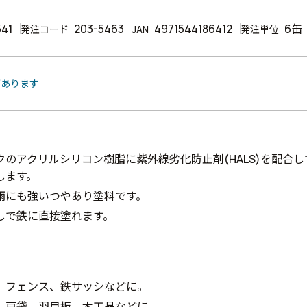
641
203-5463
4971544186412
6缶
発注コード
JAN
発注単位
があります
クのアクリルシリコン樹脂に紫外線劣化防止剤(HALS)を配合
します。
雨にも強いつやあり塗料です。
しで鉄に直接塗れます。
、フェンス、鉄サッシなどに。
、戸袋、羽目板、木工品などに。