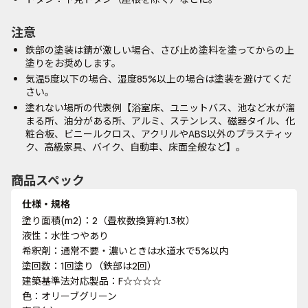
注意
鉄部の塗装は錆が激しい場合、さび止め塗料を塗ってからの上
塗りをお奨めします。
気温5度以下の場合、湿度85%以上の場合は塗装を避けてくだ
さい。
塗れない場所の代表例【浴室床、ユニットバス、池など水が溜
まる所、油分がある所、アルミ、ステンレス、磁器タイル、化
粧合板、ビニールクロス、アクリルやABS以外のプラスティッ
ク、高級家具、バイク、自動車、床面全般など】。
商品スペック
仕様・規格
塗り面積(m2)：2（畳枚数換算約1.3枚）
液性：水性つやあり
希釈剤：通常不要・濃いときは水道水で5%以内
塗回数：1回塗り（鉄部は2回）
建築基準法対応製品：F☆☆☆☆
色：オリーブグリーン