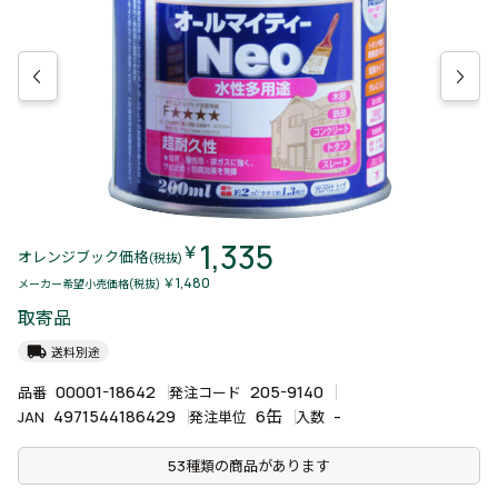
1,335
￥
オレンジブック価格
(税抜)
￥1,480
メーカー希望小売価格(税抜)
取寄品
local_shipping
送料別途
00001-18642
205-9140
品番
発注コード
4971544186429
6缶
-
JAN
発注単位
入数
53種類の商品があります