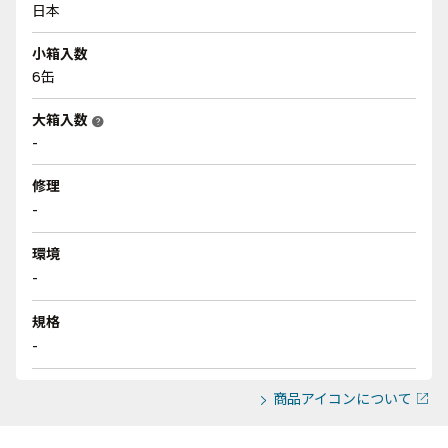
日本
小箱入数
6缶
大箱入数
help
-
修理
-
環境
-
規格
-
商品アイコンについて