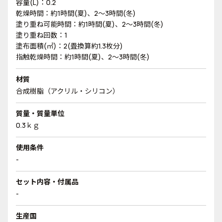
容量(L)：0.2
乾燥時間：約1時間(夏)、2～3時間(冬)
塗り重ね可能時間：約1時間(夏)、2～3時間(冬)
塗り重ね回数：1
塗布面積(㎡)：2(畳換算約1.3枚分)
指触乾燥時間：約1時間(夏)、2～3時間(冬)
材質
合成樹脂（アクリル・シリコン）
質量・質量単位
0.3ｋｇ
使用条件
-
セット内容・付属品
-
生産国