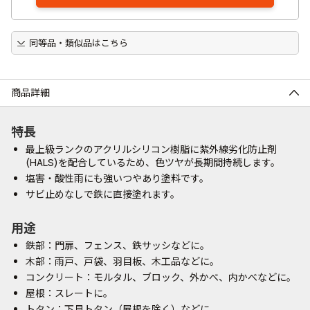
同等品・類似品はこちら
商品詳細
特長
最上級ランクのアクリルシリコン樹脂に紫外線劣化防止剤
(HALS)を配合しているため、色ツヤが長期間持続します。
塩害・酸性雨にも強いつやあり塗料です。
サビ止めなしで鉄に直接塗れます。
用途
鉄部：門扉、フェンス、鉄サッシなどに。
木部：雨戸、戸袋、羽目板、木工品などに。
コンクリート：モルタル、ブロック、外かべ、内かべなどに。
屋根：スレートに。
トタン：下見トタン（屋根を除く）などに。