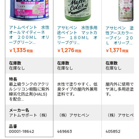
アトムペイント 水性
アサヒペン 水性多用
アサヒペン 塗料
オールマイティーネ
途ペイント マットカ
性アースカラー 
オ ２００ＭＬ オリ
ラー １８０ＭＬ オ
ーブイン ２００
ーブグリーン...
リーブグリ...
Ｌ オリーブ...
1,335
1,276
1,371
￥
￥
￥
税抜
税抜
税抜
在庫数
在庫数
在庫数
在庫なし
在庫なし
在庫なし
特長
最上級ランクのアクリ
水性で塗りやすく、低
屋内外に使用でき
ルシリコン樹脂に紫外
臭タイプの屋内外兼用
ヤ消し多用途塗料
線劣化防止剤(HALS)
塗料です。
す。
を配合...
メーカー名
アトムサポート（株）
（株）アサヒペン
（株）アサヒペン
品番
00001-18642
469663
405852