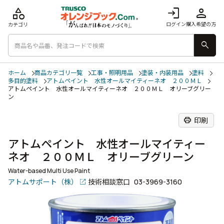
category
login
person
ログイン
購入希望の方
カテゴリ
search
ホーム
商品カテゴリ一覧
工事・照明用品
塗装・内装用品
塗料
多目的塗料
アトムペイント 水性オールマイティーネオ ２００ＭＬ
アトムペイント 水性オールマイティーネオ ２００ＭＬ オリーブグリー
ン
print
印刷
アトムペイント 水性オールマイティー
ネオ ２００ＭＬ オリーブグリーン
Water-based Multi Use Paint
アトムサポート（株）
技術相談窓口
03-3969-3160