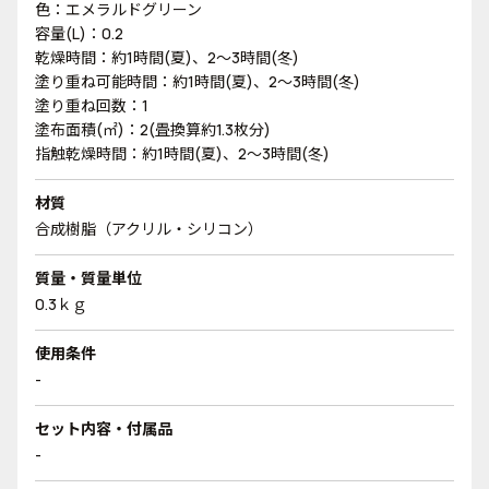
色：エメラルドグリーン
容量(L)：0.2
乾燥時間：約1時間(夏)、2～3時間(冬)
塗り重ね可能時間：約1時間(夏)、2～3時間(冬)
塗り重ね回数：1
塗布面積(㎡)：2(畳換算約1.3枚分)
指触乾燥時間：約1時間(夏)、2～3時間(冬)
材質
合成樹脂（アクリル・シリコン）
質量・質量単位
0.3ｋｇ
使用条件
-
セット内容・付属品
-