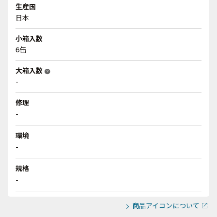
生産国
日本
小箱入数
6缶
大箱入数
help
-
修理
-
環境
-
規格
-
商品アイコンについて