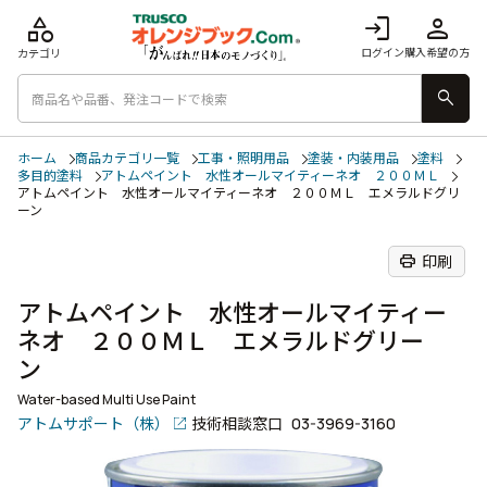
category
login
person
ログイン
購入希望の方
カテゴリ
search
ホーム
商品カテゴリ一覧
工事・照明用品
塗装・内装用品
塗料
多目的塗料
アトムペイント 水性オールマイティーネオ ２００ＭＬ
アトムペイント 水性オールマイティーネオ ２００ＭＬ エメラルドグリ
ーン
print
印刷
アトムペイント 水性オールマイティー
ネオ ２００ＭＬ エメラルドグリー
ン
Water-based Multi Use Paint
アトムサポート（株）
技術相談窓口
03-3969-3160