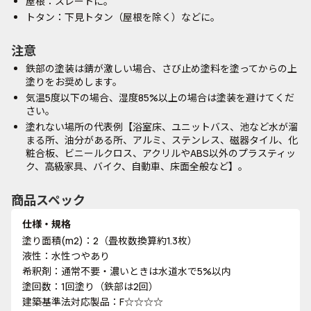
屋根：スレートに。
トタン：下見トタン（屋根を除く）などに。
注意
鉄部の塗装は錆が激しい場合、さび止め塗料を塗ってからの上
塗りをお奨めします。
気温5度以下の場合、湿度85%以上の場合は塗装を避けてくだ
さい。
塗れない場所の代表例【浴室床、ユニットバス、池など水が溜
まる所、油分がある所、アルミ、ステンレス、磁器タイル、化
粧合板、ビニールクロス、アクリルやABS以外のプラスティッ
ク、高級家具、バイク、自動車、床面全般など】。
商品スペック
仕様・規格
塗り面積(m2)：2（畳枚数換算約1.3枚）
液性：水性つやあり
希釈剤：通常不要・濃いときは水道水で5%以内
塗回数：1回塗り（鉄部は2回）
建築基準法対応製品：F☆☆☆☆