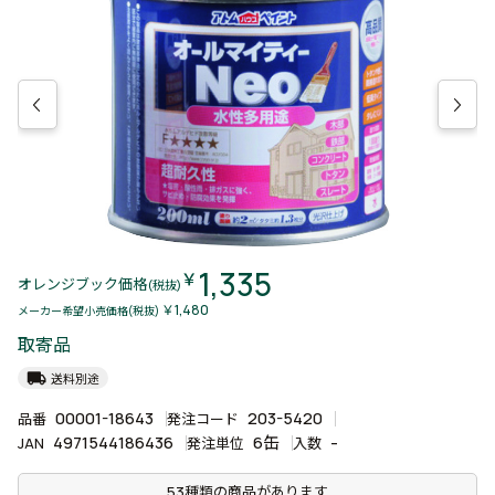
1,335
￥
オレンジブック価格
(税抜)
￥1,480
メーカー希望小売価格(税抜)
取寄品
local_shipping
送料別途
00001-18643
203-5420
品番
発注コード
4971544186436
6缶
-
JAN
発注単位
入数
53種類の商品があります