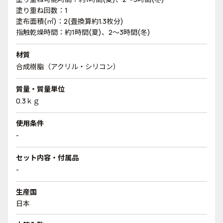
塗り重ね回数：1
塗布面積(㎡)：2(畳換算約1.3枚分)
指触乾燥時間：約1時間(夏)、2～3時間(冬)
材質
合成樹脂（アクリル・シリコン）
質量・質量単位
0.3ｋｇ
使用条件
-
セット内容・付属品
-
生産国
日本