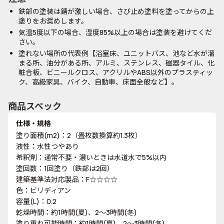
鉄部の塗装は錆が激しい場合、さび止め塗料を塗ってからの上
塗りをお奨めします。
気温5度以下の場合、湿度85%以上の場合は塗装を避けてくだ
さい。
塗れない場所の代表例【浴室床、ユニットバス、池など水が溜
まる所、油分がある所、アルミ、ステンレス、磁器タイル、化
粧合板、ビニールクロス、アクリルやABS以外のプラスティッ
ク、高級家具、バイク、自動車、床面全般など】。
商品スペック
仕様・規格
塗り面積(m2)：2（畳枚数換算約1.3枚）
液性：水性つやあり
希釈剤：通常不要・濃いときは水道水で5%以内
塗回数：1回塗り（鉄部は2回）
建築基準法対応製品：F☆☆☆☆
色：ビリディアン
容量(L)：0.2
乾燥時間：約1時間(夏)、2～3時間(冬)
塗り重ね可能時間：約1時間(夏)、2～3時間(冬)