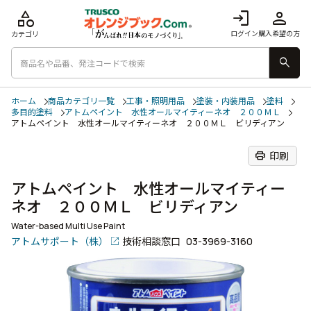
category
login
person
ログイン
購入希望の方
カテゴリ
search
ホーム
商品カテゴリ一覧
工事・照明用品
塗装・内装用品
塗料
多目的塗料
アトムペイント 水性オールマイティーネオ ２００ＭＬ
アトムペイント 水性オールマイティーネオ ２００ＭＬ ビリディアン
print
印刷
アトムペイント 水性オールマイティー
ネオ ２００ＭＬ ビリディアン
Water-based Multi Use Paint
アトムサポート（株）
技術相談窓口
03-3969-3160