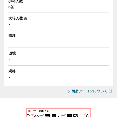
小箱入数
6缶
大箱入数
help
-
修理
-
環境
-
規格
-
商品アイコンについて