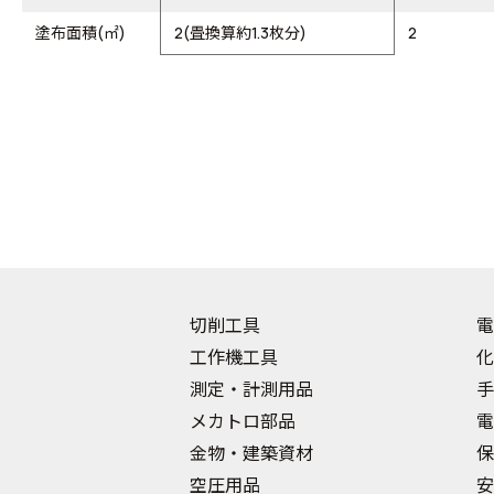
塗布面積(㎡)
2(畳換算約1.3枚分)
2
切削工具
電
工作機工具
化
測定・計測用品
手
メカトロ部品
電
金物・建築資材
保
空圧用品
安