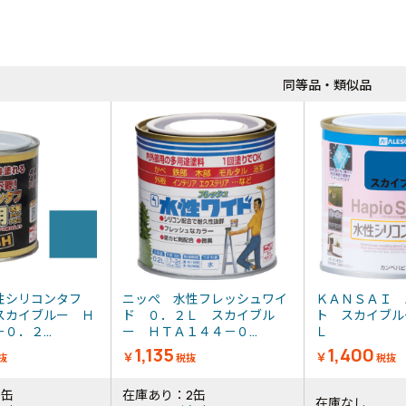
同等品・類似品
性シリコンタフ
ニッぺ 水性フレッシュワイ
ＫＡＮＳＡＩ 
スカイブルー Ｈ
ド ０．２Ｌ スカイブル
ト スカイブル
０．２...
ー ＨＴＡ１４４－０...
Ｌ
1,135
1,400
￥
￥
抜
税抜
税抜
4缶
在庫あり：2缶
在庫なし