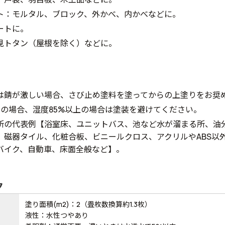
ト：モルタル、ブロック、外かべ、内かべなどに。
ートに。
見トタン（屋根を除く）などに。
は錆が激しい場合、さび止め塗料を塗ってからの上塗りをお奨
下の場合、湿度85%以上の場合は塗装を避けてください。
所の代表例【浴室床、ユニットバス、池など水が溜まる所、油
、磁器タイル、化粧合板、ビニールクロス、アクリルやABS以
バイク、自動車、床面全般など】。
ク
塗り面積(m2)：2（畳枚数換算約1.3枚）
液性：水性つやあり