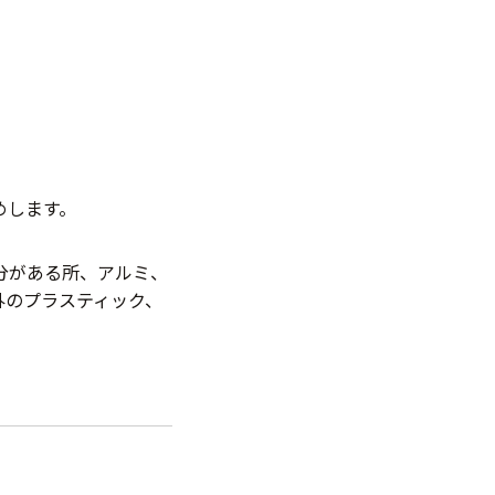
めします。
分がある所、アルミ、
外のプラスティック、