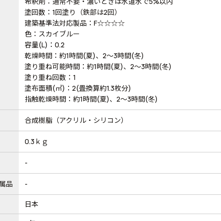
希釈剤：通常不要・濃いときは水道水で5%以内
塗回数：1回塗り（鉄部は2回）
建築基準法対応製品：F☆☆☆☆
色：スカイブルー
容量(L)：0.2
乾燥時間：約1時間(夏)、2～3時間(冬)
塗り重ね可能時間：約1時間(夏)、2～3時間(冬)
塗り重ね回数：1
塗布面積(㎡)：2(畳換算約1.3枚分)
指触乾燥時間：約1時間(夏)、2～3時間(冬)
合成樹脂（アクリル・シリコン）
0.3ｋｇ
-
属品
-
日本