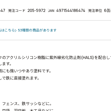
647
205-5972
4971544186474
6缶
発注コード
JAN
発注単位
品はこちら
53種類の商品があります
クのアクリルシリコン樹脂に紫外線劣化防止剤(HALS)を配合
します。
雨にも強いつやあり塗料です。
しで鉄に直接塗れます。
、フェンス、鉄サッシなどに。
、戸袋、羽目板、木工品などに。