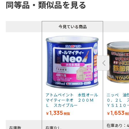
同等品・類似品を見る
今見ている商品
アトムペイント 水性オール
ニッぺ 油
マイティーネオ ２００Ｍ
０．２Ｌ 
Ｌ スカイブルー
ＹＳ１１０－
1,335
1,653
￥
￥
税抜
税
在庫あり：
在庫数
在庫なし