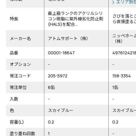
エリア別
最上級ランクのアクリルシリ
さびを落と
特長
コン樹脂に紫外線劣化防止剤
ら直接塗る
(HALS)を配合...
ニッペホー
メーカー名
アトムサポート（株）
（株）
品番
00001-18647
4976124218
オプション
-
-
発注コード
205-5972
158-3354
発注単位
6缶
1缶
入数
-
-
色
スカイブルー
スカイブル
容量(L)
0.2
0.2
塗り重ね回数
1
-