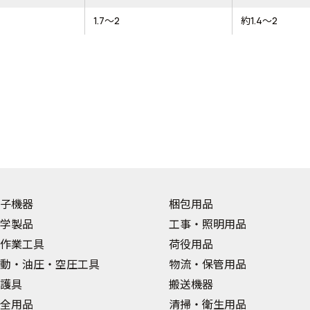
1.7～2
約1.4～2
子機器
梱包用品
学製品
工事・照明用品
作業工具
荷役用品
動・油圧・空圧工具
物流・保管用品
護具
搬送機器
全用品
清掃・衛生用品