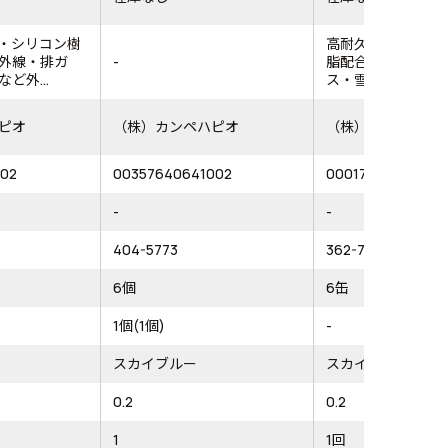
・シリコン樹
高耐久アクリル・
外線・排ガ
-
脂配合だから紫外
ど外...
ス・雪・酸性雨など外
ピオ
（株）カンペハピオ
（株）カンペハピ
002
00357640641002
00017640641002
-
-
404-5773
362-7769
6個
6缶
1個(1個)
-
スカイブルー
スカイブルー
0.2
0.2
1
1回