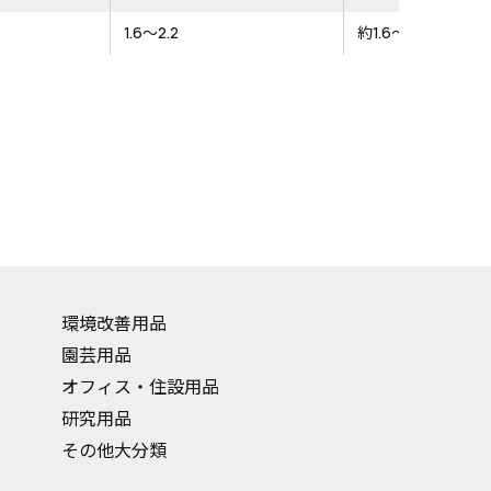
1.6～2.2
約1.6～2.2
環境改善用品
園芸用品
オフィス・住設用品
研究用品
その他大分類