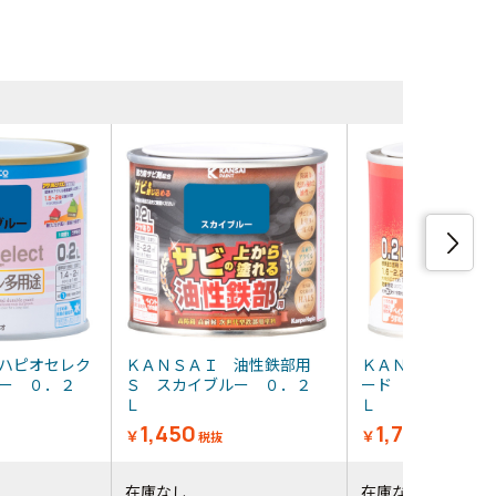
同等品・類
ハピオセレク
ＫＡＮＳＡＩ 油性鉄部用
ＫＡＮＳＡＩ 油
ー ０．２
Ｓ スカイブルー ０．２
ード スカイブル
Ｌ
Ｌ
1,450
1,700
￥
￥
税抜
税抜
在庫なし
在庫なし