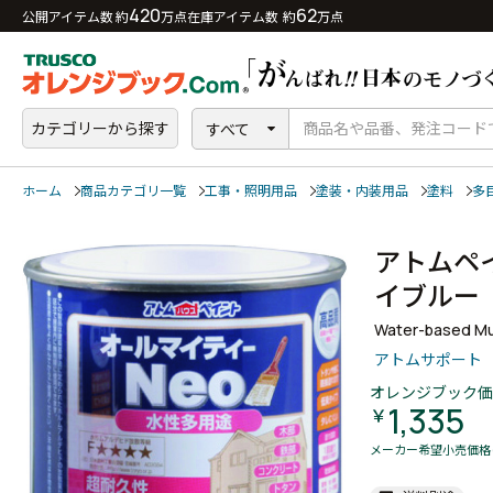
420
62
公開アイテム数 約
万点
在庫アイテム数 約
万点
カテゴリーから探す
すべて
ホーム
商品カテゴリ一覧
工事・照明用品
塗装・内装用品
塗料
多
アトムペ
イブル
Water-based Mul
アトムサポート
オレンジブック価
1,335
￥
メーカー希望小売価格