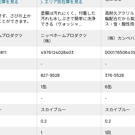
在庫を見る
エリア別在庫を見る
塗膜は汚れにくく、付着した
高耐久アクリル
さず、さびの上か
汚れも水しぶきで簡単に洗浄
脂配合だから紫
ことができます。
できる（ウォッシャ...
ス・雪・酸性雨な
ムプロダクツ
ニッペホームプロダクツ
（株）カンペハ
（株）
811
4976124028403
00017650641
-
-
827-9528
376-5528
1缶
6缶
-
-
ー
スカイブルー
スカイブルー
0.2
0.2
1
1回