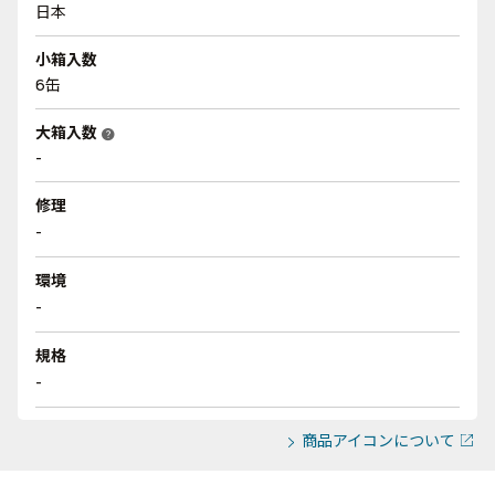
日本
小箱入数
6缶
大箱入数
help
-
修理
-
環境
-
規格
-
商品アイコンについて