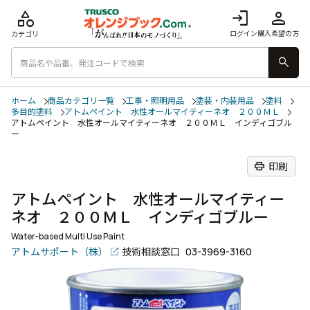
category
login
person
ログイン
購入希望の方
カテゴリ
search
ホーム
商品カテゴリ一覧
工事・照明用品
塗装・内装用品
塗料
多目的塗料
アトムペイント 水性オールマイティーネオ ２００ＭＬ
アトムペイント 水性オールマイティーネオ ２００ＭＬ インディゴブル
ー
print
印刷
アトムペイント 水性オールマイティー
ネオ ２００ＭＬ インディゴブルー
Water-based Multi Use Paint
アトムサポート（株）
技術相談窓口
03-3969-3160