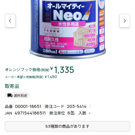
1,335
￥
オレンジブック価格
(税抜)
￥1,480
メーカー希望小売価格(税抜)
取寄品
local_shipping
送料別途
00001-18651
203-5414
品番
発注コード
4971544186511
6缶
-
JAN
発注単位
入数
53種類の商品があります