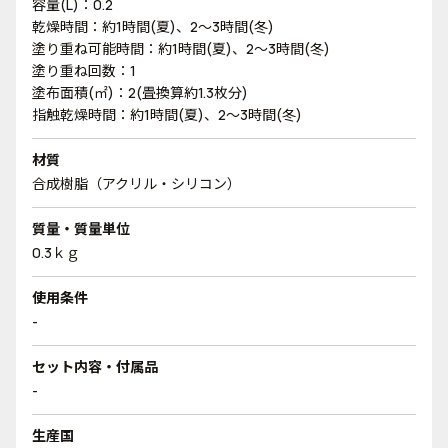
容量(L)：0.2
乾燥時間：約1時間(夏)、2～3時間(冬)
塗り重ね可能時間：約1時間(夏)、2～3時間(冬)
塗り重ね回数：1
塗布面積(㎡)：2(畳換算約1.3枚分)
指触乾燥時間：約1時間(夏)、2～3時間(冬)
材質
合成樹脂（アクリル・シリコン）
質量・質量単位
0.3ｋｇ
使用条件
-
セット内容・付属品
-
生産国