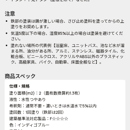
注意
鉄部の塗装は錆が激しい場合、さび止め塗料を塗ってからの上
塗りをお奨めします。
気温5度以下の場合、湿度85%以上の場合は塗装を避けてくだ
さい。
塗れない場所の代表例【浴室床、ユニットバス、池など水が溜
まる所、油分がある所、アルミ、ステンレス、磁器タイル、化
粧合板、ビニールクロス、アクリルやABS以外のプラスティッ
ク、高級家具、バイク、自動車、床面全般など】。
商品スペック
仕様・規格
塗り面積(m2)：2（畳枚数換算約1.3枚）
液性：水性つやあり
希釈剤：通常不要・濃いときは水道水で5%以内
塗回数：1回塗り（鉄部は2回）
建築基準法対応製品：F☆☆☆☆
色：インディゴブルー