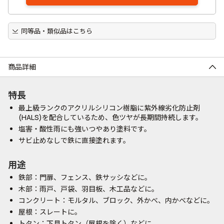
同等品・類似品はこちら
商品詳細
特長
最上級ランクのアクリルシリコン樹脂に紫外線劣化防止剤
(HALS)を配合しているため、色ツヤが長期間持続します。
塩害・酸性雨にも強いつやあり塗料です。
サビ止めなしで鉄に直接塗れます。
用途
鉄部：門扉、フェンス、鉄サッシなどに。
木部：雨戸、戸袋、羽目板、木工品などに。
コンクリート：モルタル、ブロック、外かべ、内かべなどに。
屋根：スレートに。
トタン：下見トタン（屋根を除く）などに。