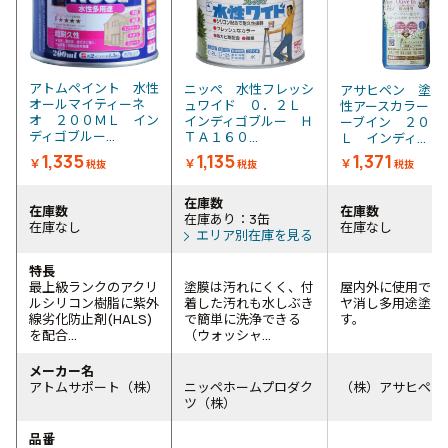
アトムペイント 水性
ニッぺ 水性フレッシ
アサヒペン 塗料
オールマイティーネ
ュワイド ０．２Ｌ
性アースカラー 
オ ２００ＭＬ イン
インディゴブルー Ｈ
ーブイン ２００
ディゴブルー...
ＴＡ１６０...
Ｌ インディ...
1,335
1,135
1,371
￥
￥
￥
税抜
税抜
税抜
在庫数
在庫数
在庫数
在庫あり：3缶
在庫なし
在庫なし
エリア別在庫を見る
特長
最上級ランクのアクリ
塗膜は汚れにくく、付
屋内外に使用でき
ルシリコン樹脂に紫外
着した汚れも水しぶき
ヤ消し多用途塗料
線劣化防止剤(HALS)
で簡単に洗浄できる
す。
を配合...
（ウォッシャ...
メーカー名
アトムサポート（株）
ニッペホームプロダク
（株）アサヒペン
ツ（株）
品番