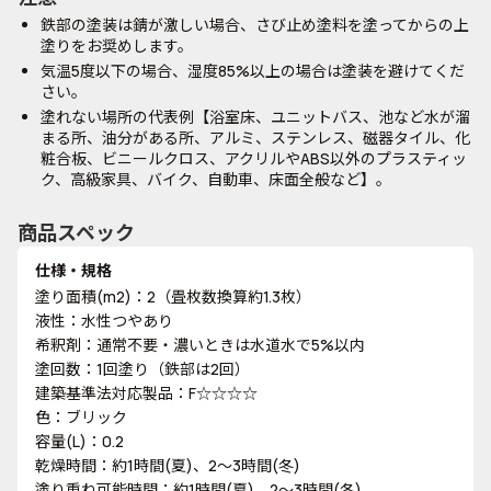
鉄部の塗装は錆が激しい場合、さび止め塗料を塗ってからの上
塗りをお奨めします。
気温5度以下の場合、湿度85%以上の場合は塗装を避けてくだ
さい。
塗れない場所の代表例【浴室床、ユニットバス、池など水が溜
まる所、油分がある所、アルミ、ステンレス、磁器タイル、化
粧合板、ビニールクロス、アクリルやABS以外のプラスティッ
ク、高級家具、バイク、自動車、床面全般など】。
商品スペック
仕様・規格
塗り面積(m2)：2（畳枚数換算約1.3枚）
液性：水性つやあり
希釈剤：通常不要・濃いときは水道水で5%以内
塗回数：1回塗り（鉄部は2回）
建築基準法対応製品：F☆☆☆☆
色：ブリック
容量(L)：0.2
乾燥時間：約1時間(夏)、2～3時間(冬)
塗り重ね可能時間：約1時間(夏)、2～3時間(冬)