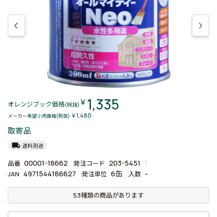
1,335
￥
オレンジブック価格
(税抜)
￥1,480
メーカー希望小売価格(税抜)
取寄品
local_shipping
送料別途
00001-18662
203-5451
品番
発注コード
4971544186627
6缶
-
JAN
発注単位
入数
53種類の商品があります