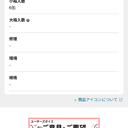
小箱入数
6缶
大箱入数
help
-
修理
-
環境
-
規格
-
商品アイコンについて