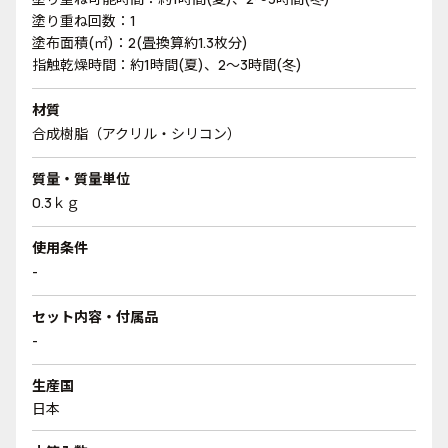
塗り重ね回数：1
塗布面積(㎡)：2(畳換算約1.3枚分)
指触乾燥時間：約1時間(夏)、2～3時間(冬)
材質
合成樹脂（アクリル・シリコン）
質量・質量単位
0.3ｋｇ
使用条件
-
セット内容・付属品
-
生産国
日本