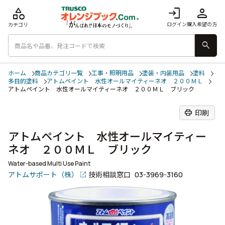
category
login
person
ログイン
購入希望の方
カテゴリ
search
ホーム
商品カテゴリ一覧
工事・照明用品
塗装・内装用品
塗料
多目的塗料
アトムペイント 水性オールマイティーネオ ２００ＭＬ
アトムペイント 水性オールマイティーネオ ２００ＭＬ ブリック
print
印刷
アトムペイント 水性オールマイティー
ネオ ２００ＭＬ ブリック
Water-based Multi Use Paint
アトムサポート（株）
技術相談窓口
03-3969-3160