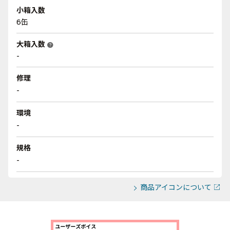
小箱入数
6缶
大箱入数
help
-
修理
-
環境
-
規格
-
商品アイコンについて