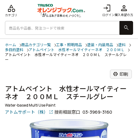
category
login
person
ログイン
購入希望の方
カテゴリ
search
ホーム
商品カテゴリ一覧
工事・照明用品
塗装・内装用品
塗料
多目的塗料
アトムペイント 水性オールマイティーネオ ２００ＭＬ
アトムペイント 水性オールマイティーネオ ２００ＭＬ スチールグレ
ー
print
印刷
アトムペイント 水性オールマイティー
ネオ ２００ＭＬ スチールグレー
Water-based Multi Use Paint
アトムサポート（株）
技術相談窓口
03-3969-3160