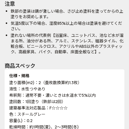
注意
鉄部の塗装は錆が激しい場合、さび止め塗料を塗ってからの上
塗りをお奨めします。
気温5度以下の場合、湿度85%以上の場合は塗装を避けてくだ
さい。
塗れない場所の代表例【浴室床、ユニットバス、池など水が溜
まる所、油分がある所、アルミ、ステンレス、磁器タイル、化
粧合板、ビニールクロス、アクリルやABS以外のプラスティッ
ク、高級家具、バイク、自動車、床面全般など】。
商品スペック
仕様・規格
塗り面積(m2)：2（畳枚数換算約1.3枚）
液性：水性つやあり
希釈剤：通常不要・濃いときは水道水で5%以内
塗回数：1回塗り（鉄部は2回）
建築基準法対応製品：F☆☆☆☆
色：スチールグレー
容量(L)：0.2
乾燥時間：約1時間(夏)、2～3時間(冬)