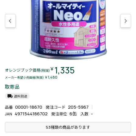
1,335
￥
オレンジブック価格
(税抜)
￥1,480
メーカー希望小売価格(税抜)
取寄品
local_shipping
送料別途
00001-18670
205-5967
品番
発注コード
4971544186702
6缶
-
JAN
発注単位
入数
53種類の商品があります