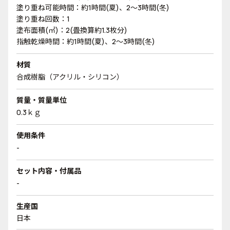
塗り重ね可能時間：約1時間(夏)、2～3時間(冬)
塗り重ね回数：1
塗布面積(㎡)：2(畳換算約1.3枚分)
指触乾燥時間：約1時間(夏)、2～3時間(冬)
材質
合成樹脂（アクリル・シリコン）
質量・質量単位
0.3ｋｇ
使用条件
-
セット内容・付属品
-
生産国
日本