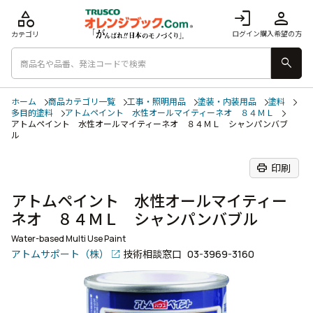
category
login
person
ログイン
購入希望の方
カテゴリ
search
ホーム
商品カテゴリ一覧
工事・照明用品
塗装・内装用品
塗料
多目的塗料
アトムペイント 水性オールマイティーネオ ８４ＭＬ
アトムペイント 水性オールマイティーネオ ８４ＭＬ シャンパンバブ
ル
print
印刷
アトムペイント 水性オールマイティー
ネオ ８４ＭＬ シャンパンバブル
Water-based Multi Use Paint
アトムサポート（株）
技術相談窓口
03-3969-3160