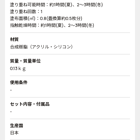
塗り重ね可能時間：約1時間(夏)、2～3時間(冬)
塗り重ね回数：1
塗布面積(㎡)：0.8(畳換算約0.5枚分)
指触乾燥時間：約1時間(夏)、2～3時間(冬)
材質
合成樹脂（アクリル・シリコン）
質量・質量単位
0.13ｋｇ
使用条件
-
セット内容・付属品
-
生産国
日本