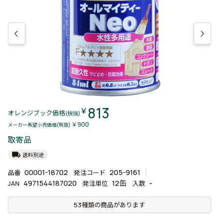
813
￥
オレンジブック価格
(税抜)
￥900
メーカー希望小売価格(税抜)
取寄品
local_shipping
送料別途
00001-18702
205-9161
品番
発注コード
4971544187020
12缶
-
JAN
発注単位
入数
53種類の商品があります