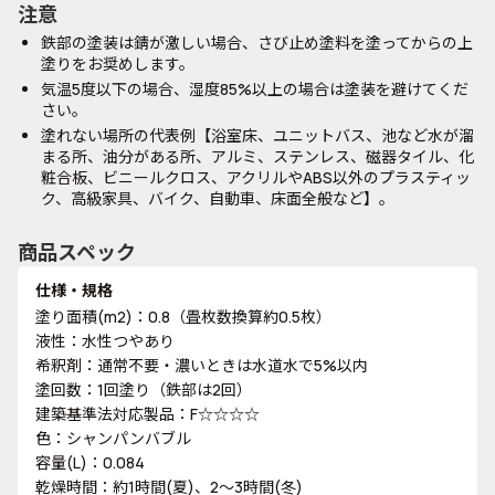
注意
鉄部の塗装は錆が激しい場合、さび止め塗料を塗ってからの上
塗りをお奨めします。
気温5度以下の場合、湿度85%以上の場合は塗装を避けてくだ
さい。
塗れない場所の代表例【浴室床、ユニットバス、池など水が溜
まる所、油分がある所、アルミ、ステンレス、磁器タイル、化
粧合板、ビニールクロス、アクリルやABS以外のプラスティッ
ク、高級家具、バイク、自動車、床面全般など】。
商品スペック
仕様・規格
塗り面積(m2)：0.8（畳枚数換算約0.5枚）
液性：水性つやあり
希釈剤：通常不要・濃いときは水道水で5%以内
塗回数：1回塗り（鉄部は2回）
建築基準法対応製品：F☆☆☆☆
色：シャンパンバブル
容量(L)：0.084
乾燥時間：約1時間(夏)、2～3時間(冬)