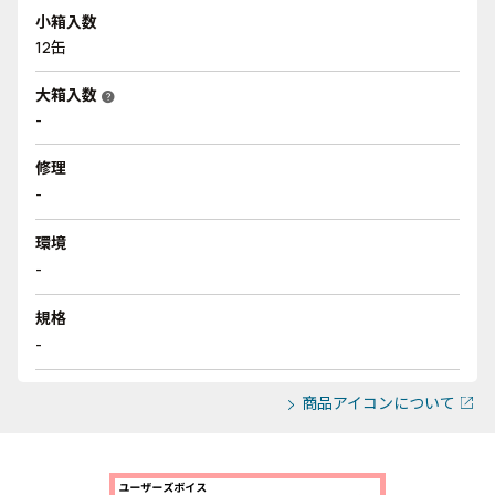
小箱入数
12缶
大箱入数
help
-
修理
-
環境
-
規格
-
商品アイコンについて