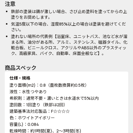
注意
鉄部の塗装は錆が激しい場合、さび止め塗料を塗ってからの上
塗りをお奨めします。
気温5度以下の場合、湿度85%以上の場合は塗装を避けてくだ
さい。
塗れない場所の代表例【浴室床、ユニットバス、池など水が溜
まる所、油分がある所、アルミ、ステンレス、磁器タイル、化
粧合板、ビニールクロス、アクリルやABS以外のプラスティッ
ク、高級家具、バイク、自動車、床面全般など】。
商品スペック
仕様・規格
塗り面積(m2)：0.8（畳枚数換算約0.5枚）
液性：水性つやあり
希釈剤：通常不要・濃いときは水道水で5%以内
塗回数：1回塗り（鉄部は2回）
建築基準法対応製品：F☆☆☆☆
色：ホワイトアイボリー
容量(L)：0.084
乾燥時間：約1時間(夏)、2～3時間(冬)