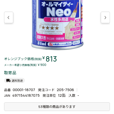
813
￥
オレンジブック価格
(税抜)
￥900
メーカー希望小売価格(税抜)
取寄品
local_shipping
送料別途
00001-18707
205-7506
品番
発注コード
4971544187075
12缶
-
JAN
発注単位
入数
53種類の商品があります