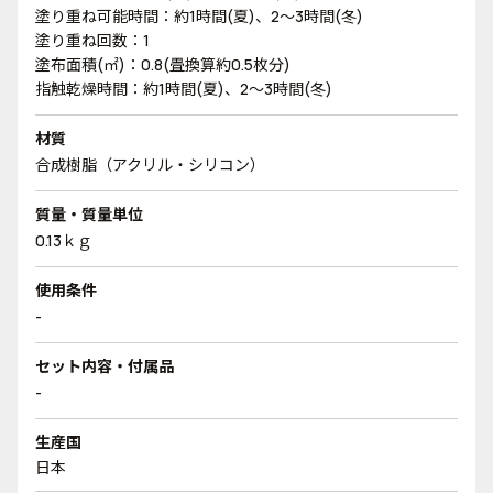
塗り重ね可能時間：約1時間(夏)、2～3時間(冬)
塗り重ね回数：1
塗布面積(㎡)：0.8(畳換算約0.5枚分)
指触乾燥時間：約1時間(夏)、2～3時間(冬)
材質
合成樹脂（アクリル・シリコン）
質量・質量単位
0.13ｋｇ
使用条件
-
セット内容・付属品
-
生産国
日本