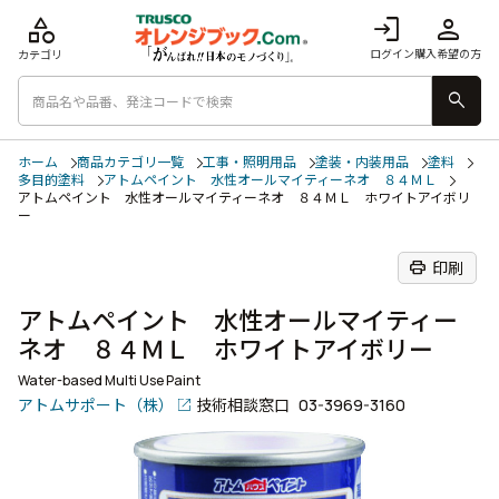
category
login
person
ログイン
購入希望の方
カテゴリ
search
ホーム
商品カテゴリ一覧
工事・照明用品
塗装・内装用品
塗料
多目的塗料
アトムペイント 水性オールマイティーネオ ８４ＭＬ
アトムペイント 水性オールマイティーネオ ８４ＭＬ ホワイトアイボリ
ー
print
印刷
アトムペイント 水性オールマイティー
ネオ ８４ＭＬ ホワイトアイボリー
Water-based Multi Use Paint
アトムサポート（株）
技術相談窓口
03-3969-3160