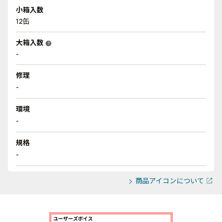
小箱入数
12缶
大箱入数
help
-
修理
-
環境
-
規格
-
商品アイコンについて