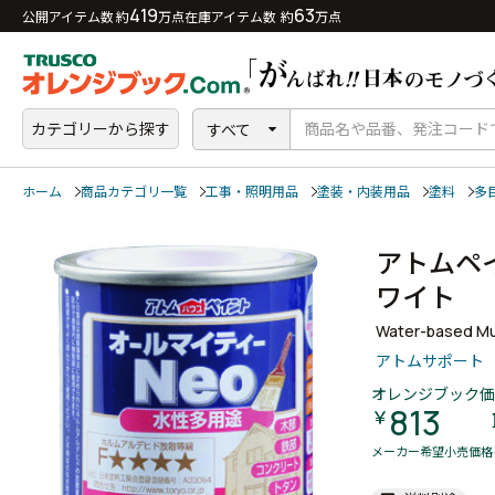
419
63
公開アイテム数 約
万点
在庫アイテム数 約
万点
カテゴリーから探す
すべて
ホーム
商品カテゴリ一覧
工事・照明用品
塗装・内装用品
塗料
多
アトムペ
ワイト
Water-based Mul
アトムサポート
オレンジブック価
813
￥
メーカー希望小売価格