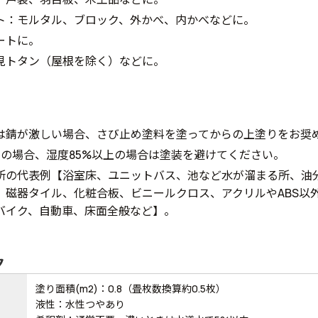
ト：モルタル、ブロック、外かべ、内かべなどに。
ートに。
見トタン（屋根を除く）などに。
は錆が激しい場合、さび止め塗料を塗ってからの上塗りをお奨
下の場合、湿度85%以上の場合は塗装を避けてください。
所の代表例【浴室床、ユニットバス、池など水が溜まる所、油
、磁器タイル、化粧合板、ビニールクロス、アクリルやABS以
バイク、自動車、床面全般など】。
ク
塗り面積(m2)：0.8（畳枚数換算約0.5枚）
液性：水性つやあり