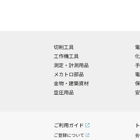
切削工具
電
工作機工具
化
測定・計測用品
手
メカトロ部品
電
金物・建築資材
保
空圧用品
安
ご利用ガイド
ト
ご登録について
会