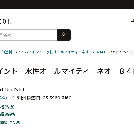
search
目的塗料
アトムペイント 水性オールマイティーネオ ８４ＭＬ
アトムペイ
イント 水性オールマイティーネオ ８４
ti Use Paint
（株）
技術相談窓口
03-3969-3160
格
(税抜)
取寄品
￥900
(税抜)