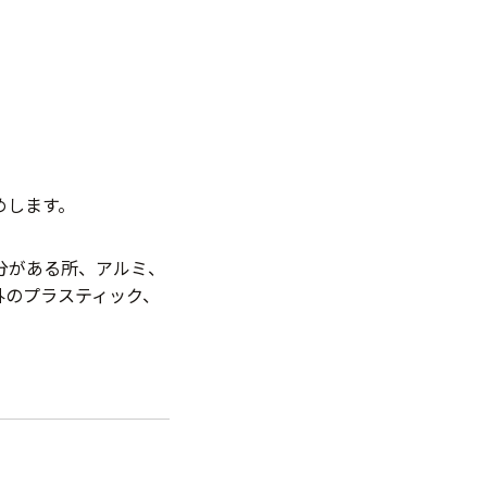
めします。
分がある所、アルミ、
外のプラスティック、