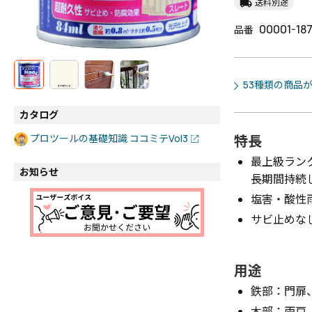
local_shipping
送料別途
00001-18
品番
53種類の商品
カタログ
特長
プロツールの基礎知識 ココミテVol3
最上級ラン
お知らせ
長期間持続
塩害・酸性
サビ止めな
用途
鉄部：門扉
木部：雨戸