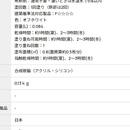
希釈剤：通常不要・濃いときは水道水で5%以内
塗回数：1回塗り（鉄部は2回）
建築基準法対応製品：F☆☆☆☆
色：オフホワイト
容量(L)：0.084
乾燥時間：約1時間(夏)、2～3時間(冬)
塗り重ね可能時間：約1時間(夏)、2～3時間(冬)
塗り重ね回数：1
塗布面積(㎡)：0.8(畳換算約0.5枚分)
指触乾燥時間：約1時間(夏)、2～3時間(冬)
合成樹脂（アクリル・シリコン）
0.13ｋｇ
-
属品
-
日本