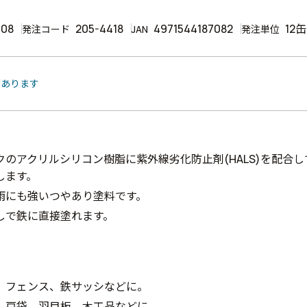
708
205-4418
4971544187082
12缶
発注コード
JAN
発注単位
があります
クのアクリルシリコン樹脂に紫外線劣化防止剤(HALS)を配合
します。
雨にも強いつやあり塗料です。
しで鉄に直接塗れます。
、フェンス、鉄サッシなどに。
、戸袋、羽目板、木工品などに。