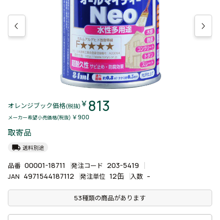
813
￥
オレンジブック価格
(税抜)
￥900
メーカー希望小売価格(税抜)
取寄品
local_shipping
送料別途
00001-18711
203-5419
品番
発注コード
4971544187112
12缶
-
JAN
発注単位
入数
53種類の商品があります