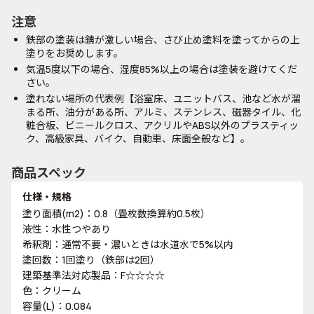
注意
鉄部の塗装は錆が激しい場合、さび止め塗料を塗ってからの上
塗りをお奨めします。
気温5度以下の場合、湿度85%以上の場合は塗装を避けてくだ
さい。
塗れない場所の代表例【浴室床、ユニットバス、池など水が溜
まる所、油分がある所、アルミ、ステンレス、磁器タイル、化
粧合板、ビニールクロス、アクリルやABS以外のプラスティッ
ク、高級家具、バイク、自動車、床面全般など】。
商品スペック
仕様・規格
塗り面積(m2)：0.8（畳枚数換算約0.5枚）
液性：水性つやあり
希釈剤：通常不要・濃いときは水道水で5%以内
塗回数：1回塗り（鉄部は2回）
建築基準法対応製品：F☆☆☆☆
色：クリーム
容量(L)：0.084