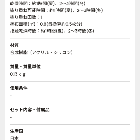
乾燥時間：約1時間(夏)、2～3時間(冬)
塗り重ね可能時間：約1時間(夏)、2～3時間(冬)
塗り重ね回数：1
塗布面積(㎡)：0.8(畳換算約0.5枚分)
指触乾燥時間：約1時間(夏)、2～3時間(冬)
材質
合成樹脂（アクリル・シリコン）
質量・質量単位
0.13ｋｇ
使用条件
-
セット内容・付属品
-
生産国
日本