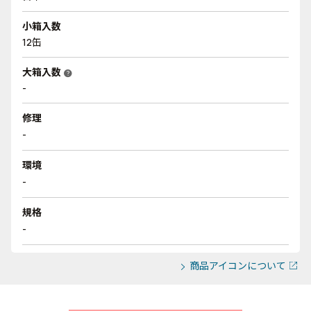
小箱入数
12缶
大箱入数
help
-
修理
-
環境
-
規格
-
商品アイコンについて