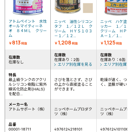
アトムペイント 水性
ニッぺ 油性シリコン
ニッぺ ハケ塗り
オールマイティーネ
タフ １／１２Ｌ ク
ッカー １／１
オ ８４ＭＬ クリー
リーム ＨＹＳ１０３
クリ－ム ＨＰＬ
ム
－１／１２...
Ａ－１／１...
813
1,208
1,125
￥
￥
￥
税抜
税抜
税抜
在庫数
在庫数
在庫数
在庫あり：2缶
在庫あり：6缶
在庫なし
エリア別在庫を見る
エリア別在庫を
特長
最上級ランクのアクリ
さびを落とさず、さび
乾燥が速く、つや
ルシリコン樹脂に紫外
の上から直接塗ること
く、塗膜が硬いで
線劣化防止剤(HALS)
ができます。
を配合...
メーカー名
アトムサポート（株）
ニッペホームプロダク
ニッペホームプロ
ツ（株）
ツ（株）
品番
00001-18711
4976124218101
4976124101106