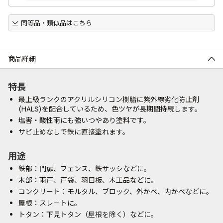
同等品・類似品はこちら
商品詳細
特長
最上級ランクのアクリルシリコン樹脂に紫外線劣化防止剤
(HALS)を配合しているため、色ツヤが長期間持続します。
塩害・酸性雨にも強いつやあり塗料です。
サビ止めなしで鉄に直接塗れます。
用途
鉄部：門扉、フェンス、鉄サッシなどに。
木部：雨戸、戸袋、羽目板、木工品などに。
コンクリート：モルタル、ブロック、外かべ、内かべなどに。
屋根：スレートに。
トタン：下見トタン（屋根を除く）などに。