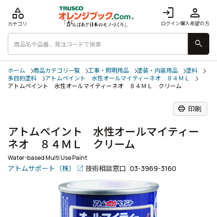
category
login
person
ログイン
購入希望の方
カテゴリ
search
ホーム
商品カテゴリ一覧
工事・照明用品
塗装・内装用品
塗料
多目的塗料
アトムペイント 水性オールマイティーネオ ８４ＭＬ
アトムペイント 水性オールマイティーネオ ８４ＭＬ クリーム
print
印刷
アトムペイント 水性オールマイティー
ネオ ８４ＭＬ クリーム
Water-based Multi Use Paint
アトムサポート（株）
技術相談窓口
03-3969-3160