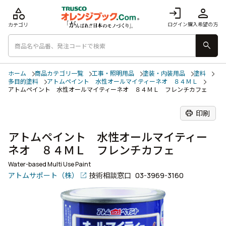
category
login
person
ログイン
購入希望の方
カテゴリ
search
ホーム
商品カテゴリ一覧
工事・照明用品
塗装・内装用品
塗料
多目的塗料
アトムペイント 水性オールマイティーネオ ８４ＭＬ
アトムペイント 水性オールマイティーネオ ８４ＭＬ フレンチカフェ
print
印刷
アトムペイント 水性オールマイティー
ネオ ８４ＭＬ フレンチカフェ
Water-based Multi Use Paint
アトムサポート（株）
技術相談窓口
03-3969-3160