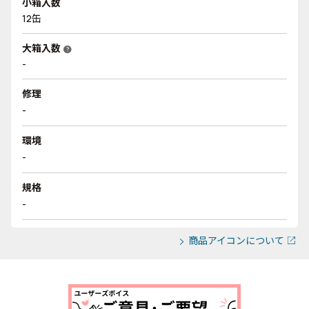
小箱入数
12缶
大箱入数
help
-
修理
-
環境
-
規格
-
商品アイコンについて