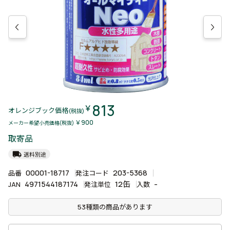
813
￥
オレンジブック価格
(税抜)
￥900
メーカー希望小売価格(税抜)
取寄品
local_shipping
送料別途
00001-18717
203-5368
品番
発注コード
4971544187174
12缶
-
JAN
発注単位
入数
53種類の商品があります