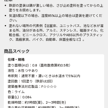
鉄部の塗装は錆が激しい場合、さび止め塗料を塗ってからの上
塗りをお奨めします。
気温5度以下の場合、湿度85%以上の場合は塗装を避けてくだ
さい。
塗れない場所の代表例【浴室床、ユニットバス、池など水が溜
まる所、油分がある所、アルミ、ステンレス、磁器タイル、化
粧合板、ビニールクロス、アクリルやABS以外のプラスティッ
ク、高級家具、バイク、自動車、床面全般など】。
商品スペック
仕様・規格
塗り面積(m2)：0.8（畳枚数換算約0.5枚）
液性：水性つやあり
希釈剤：通常不要・濃いときは水道水で5%以内
塗回数：1回塗り（鉄部は2回）
建築基準法対応製品：F☆☆☆☆
色：ライム
容量(L)：0.084
乾燥時間：約1時間(夏)、2～3時間(冬)
塗り重ね可能時間：約1時間(夏)、2～3時間(冬)