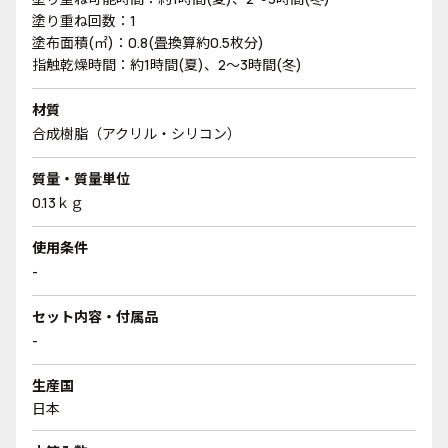
塗り重ね回数：1
塗布面積(㎡)：0.8(畳換算約0.5枚分)
指触乾燥時間：約1時間(夏)、2～3時間(冬)
材質
合成樹脂（アクリル・シリコン）
質量・質量単位
0.13ｋｇ
使用条件
-
セット内容・付属品
-
生産国
日本