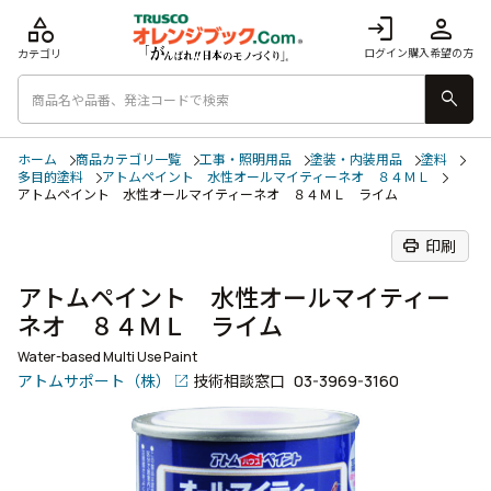
category
login
person
ログイン
購入希望の方
カテゴリ
search
ホーム
商品カテゴリ一覧
工事・照明用品
塗装・内装用品
塗料
多目的塗料
アトムペイント 水性オールマイティーネオ ８４ＭＬ
アトムペイント 水性オールマイティーネオ ８４ＭＬ ライム
print
印刷
アトムペイント 水性オールマイティー
ネオ ８４ＭＬ ライム
Water-based Multi Use Paint
アトムサポート（株）
技術相談窓口
03-3969-3160