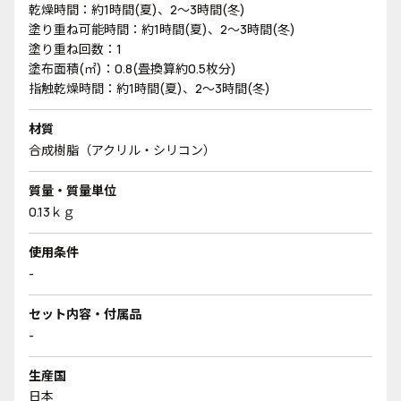
乾燥時間：約1時間(夏)、2～3時間(冬)
塗り重ね可能時間：約1時間(夏)、2～3時間(冬)
塗り重ね回数：1
塗布面積(㎡)：0.8(畳換算約0.5枚分)
指触乾燥時間：約1時間(夏)、2～3時間(冬)
材質
合成樹脂（アクリル・シリコン）
質量・質量単位
0.13ｋｇ
使用条件
-
セット内容・付属品
-
生産国
日本