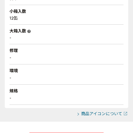
小箱入数
12缶
大箱入数
help
-
修理
-
環境
-
規格
-
商品アイコンについて