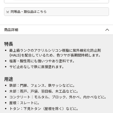
同等品・類似品はこちら
商品詳細
特長
最上級ランクのアクリルシリコン樹脂に紫外線劣化防止剤
(HALS)を配合しているため、色ツヤが長期間持続します。
塩害・酸性雨にも強いつやあり塗料です。
サビ止めなしで鉄に直接塗れます。
用途
鉄部：門扉、フェンス、鉄サッシなどに。
木部：雨戸、戸袋、羽目板、木工品などに。
コンクリート：モルタル、ブロック、外かべ、内かべなどに。
屋根：スレートに。
トタン：下見トタン（屋根を除く）などに。