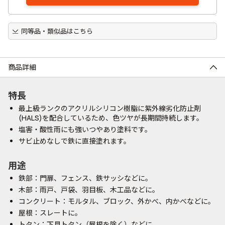
同等品・類似品はこちら
商品詳細
特長
最上級ランクのアクリルシリコン樹脂に紫外線劣化防止剤
(HALS)を配合しているため、色ツヤが長期間持続します。
塩害・酸性雨にも強いつやあり塗料です。
サビ止めなしで鉄に直接塗れます。
用途
鉄部：門扉、フェンス、鉄サッシなどに。
木部：雨戸、戸袋、羽目板、木工品などに。
コンクリート：モルタル、ブロック、外かべ、内かべなどに。
屋根：スレートに。
トタン：下見トタン（屋根を除く）などに。