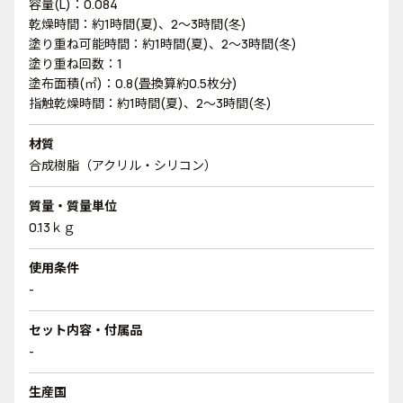
容量(L)：0.084
乾燥時間：約1時間(夏)、2～3時間(冬)
塗り重ね可能時間：約1時間(夏)、2～3時間(冬)
塗り重ね回数：1
塗布面積(㎡)：0.8(畳換算約0.5枚分)
指触乾燥時間：約1時間(夏)、2～3時間(冬)
材質
合成樹脂（アクリル・シリコン）
質量・質量単位
0.13ｋｇ
使用条件
-
セット内容・付属品
-
生産国