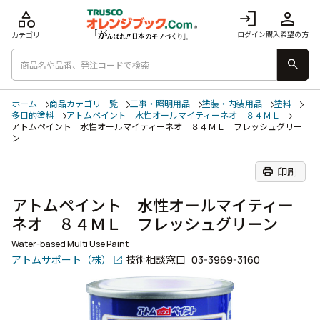
category
login
person
ログイン
購入希望の方
カテゴリ
search
ホーム
商品カテゴリ一覧
工事・照明用品
塗装・内装用品
塗料
多目的塗料
アトムペイント 水性オールマイティーネオ ８４ＭＬ
アトムペイント 水性オールマイティーネオ ８４ＭＬ フレッシュグリー
ン
print
印刷
アトムペイント 水性オールマイティー
ネオ ８４ＭＬ フレッシュグリーン
Water-based Multi Use Paint
アトムサポート（株）
技術相談窓口
03-3969-3160