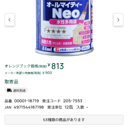
813
￥
オレンジブック価格
(税抜)
￥900
メーカー希望小売価格(税抜)
取寄品
local_shipping
送料別途
00001-18719
205-7553
品番
発注コード
4971544187198
12缶
-
JAN
発注単位
入数
53種類の商品があります