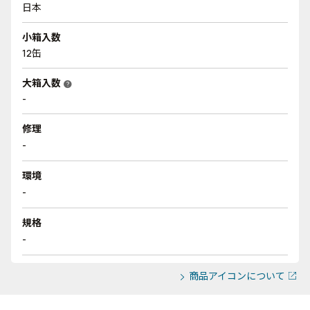
日本
小箱入数
12缶
大箱入数
help
-
修理
-
環境
-
規格
-
商品アイコンについて