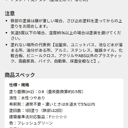
注意
鉄部の塗装は錆が激しい場合、さび止め塗料を塗ってからの上
塗りをお奨めします。
気温5度以下の場合、湿度85%以上の場合は塗装を避けてくだ
さい。
塗れない場所の代表例【浴室床、ユニットバス、池など水が溜
まる所、油分がある所、アルミ、ステンレス、磁器タイル、化
粧合板、ビニールクロス、アクリルやABS以外のプラスティッ
ク、高級家具、バイク、自動車、床面全般など】。
商品スペック
仕様・規格
塗り面積(m2)：0.8（畳枚数換算約0.5枚）
液性：水性つやあり
希釈剤：通常不要・濃いときは水道水で5%以内
塗回数：1回塗り（鉄部は2回）
建築基準法対応製品：F☆☆☆☆
色：フレッシュグリーン