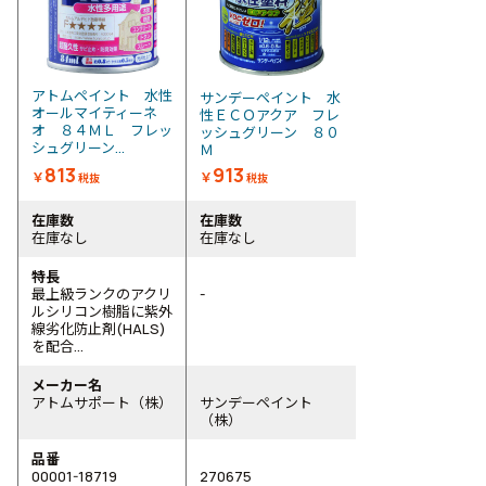
アトムペイント 水性
サンデーペイント 水
オールマイティーネ
性ＥＣＯアクア フレ
オ ８４ＭＬ フレッ
ッシュグリーン ８０
シュグリーン...
Ｍ
813
913
￥
￥
税抜
税抜
在庫数
在庫数
在庫なし
在庫なし
特長
最上級ランクのアクリ
-
ルシリコン樹脂に紫外
線劣化防止剤(HALS)
を配合...
メーカー名
アトムサポート（株）
サンデーペイント
（株）
品番
00001-18719
270675