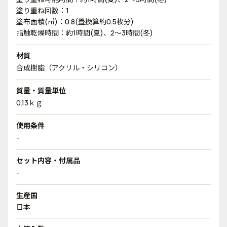
塗り重ね回数：1
塗布面積(㎡)：0.8(畳換算約0.5枚分)
指触乾燥時間：約1時間(夏)、2～3時間(冬)
材質
合成樹脂（アクリル・シリコン）
質量・質量単位
0.13ｋｇ
使用条件
-
セット内容・付属品
-
生産国
日本