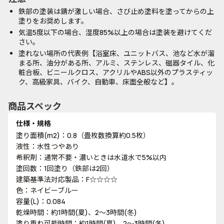
鉄部の塗装は錆が激しい場合、さび止め塗料を塗ってからの上
塗りをお奨めします。
気温5度以下の場合、湿度85%以上の場合は塗装を避けてくだ
さい。
塗れない場所の代表例【浴室床、ユニットバス、池など水が溜
まる所、油分がある所、アルミ、ステンレス、磁器タイル、化
粧合板、ビニールクロス、アクリルやABS以外のプラスティッ
ク、高級家具、バイク、自動車、床面全般など】。
商品スペック
仕様・規格
塗り面積(m2)：0.8（畳枚数換算約0.5枚）
液性：水性つやあり
希釈剤：通常不要・濃いときは水道水で5%以内
塗回数：1回塗り（鉄部は2回）
建築基準法対応製品：F☆☆☆☆
色：ネイビーブルー
容量(L)：0.084
乾燥時間：約1時間(夏)、2～3時間(冬)
塗り重ね可能時間：約1時間(夏)、2～3時間(冬)