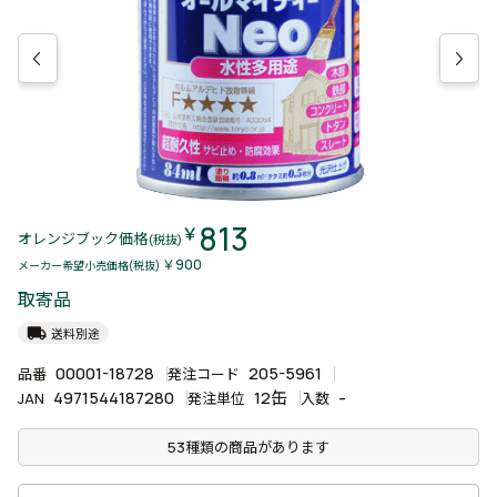
813
￥
オレンジブック価格
(税抜)
￥900
メーカー希望小売価格(税抜)
取寄品
local_shipping
送料別途
00001-18728
205-5961
品番
発注コード
4971544187280
12缶
-
JAN
発注単位
入数
53種類の商品があります