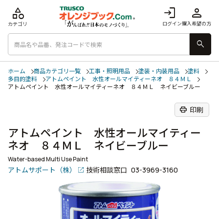
category
login
person
ログイン
購入希望の方
カテゴリ
search
ホーム
商品カテゴリ一覧
工事・照明用品
塗装・内装用品
塗料
多目的塗料
アトムペイント 水性オールマイティーネオ ８４ＭＬ
アトムペイント 水性オールマイティーネオ ８４ＭＬ ネイビーブルー
print
印刷
アトムペイント 水性オールマイティー
ネオ ８４ＭＬ ネイビーブルー
Water-based Multi Use Paint
アトムサポート（株）
技術相談窓口
03-3969-3160