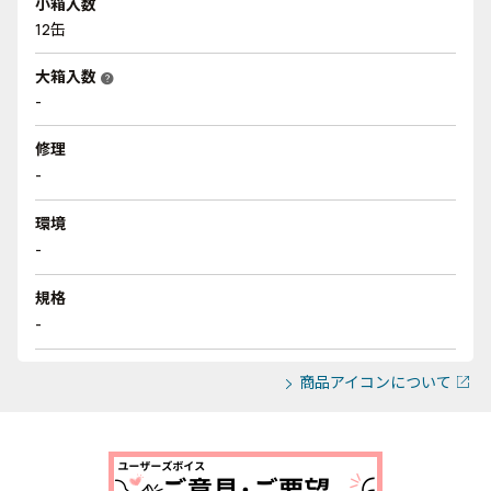
小箱入数
12缶
大箱入数
help
-
修理
-
環境
-
規格
-
商品アイコンについて