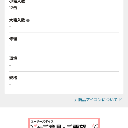
小箱入数
12缶
大箱入数
help
-
修理
-
環境
-
規格
-
商品アイコンについて