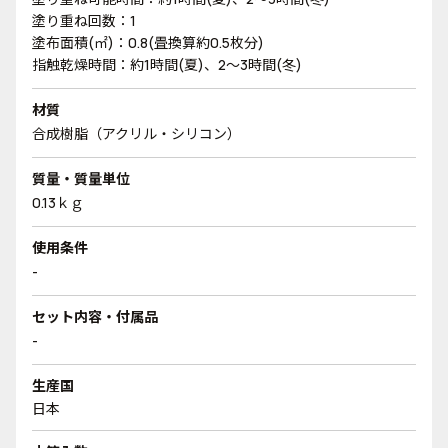
塗り重ね回数：1
塗布面積(㎡)：0.8(畳換算約0.5枚分)
指触乾燥時間：約1時間(夏)、2～3時間(冬)
材質
合成樹脂（アクリル・シリコン）
質量・質量単位
0.13ｋｇ
使用条件
-
セット内容・付属品
-
生産国
日本