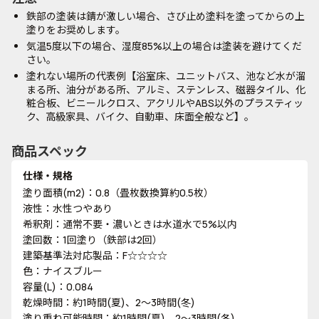
鉄部の塗装は錆が激しい場合、さび止め塗料を塗ってからの上
塗りをお奨めします。
気温5度以下の場合、湿度85%以上の場合は塗装を避けてくだ
さい。
塗れない場所の代表例【浴室床、ユニットバス、池など水が溜
まる所、油分がある所、アルミ、ステンレス、磁器タイル、化
粧合板、ビニールクロス、アクリルやABS以外のプラスティッ
ク、高級家具、バイク、自動車、床面全般など】。
商品スペック
仕様・規格
塗り面積(m2)：0.8（畳枚数換算約0.5枚）
液性：水性つやあり
希釈剤：通常不要・濃いときは水道水で5%以内
塗回数：1回塗り（鉄部は2回）
建築基準法対応製品：F☆☆☆☆
色：ナイスブルー
容量(L)：0.084
乾燥時間：約1時間(夏)、2～3時間(冬)
塗り重ね可能時間：約1時間(夏)、2～3時間(冬)