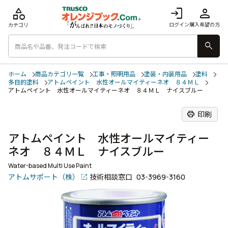
category
login
person
ログイン
購入希望の方
カテゴリ
search
ホーム
商品カテゴリ一覧
工事・照明用品
塗装・内装用品
塗料
多目的塗料
アトムペイント 水性オールマイティーネオ ８４ＭＬ
アトムペイント 水性オールマイティーネオ ８４ＭＬ ナイスブルー
print
印刷
アトムペイント 水性オールマイティー
ネオ ８４ＭＬ ナイスブルー
Water-based Multi Use Paint
アトムサポート（株）
技術相談窓口
03-3969-3160