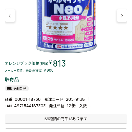
813
￥
オレンジブック価格
(税抜)
￥900
メーカー希望小売価格(税抜)
取寄品
local_shipping
送料別途
00001-18730
205-9138
品番
発注コード
4971544187303
12缶
-
JAN
発注単位
入数
53種類の商品があります