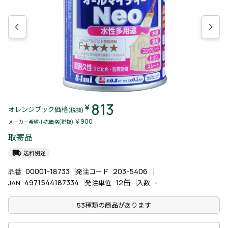
813
￥
オレンジブック価格
(税抜)
￥900
メーカー希望小売価格(税抜)
取寄品
local_shipping
送料別途
00001-18733
203-5406
品番
発注コード
4971544187334
12缶
-
JAN
発注単位
入数
53種類の商品があります