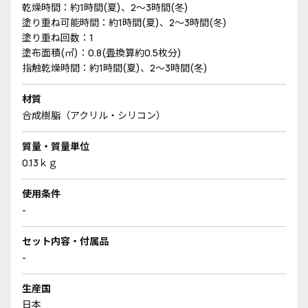
乾燥時間：約1時間(夏)、2～3時間(冬)
塗り重ね可能時間：約1時間(夏)、2～3時間(冬)
塗り重ね回数：1
塗布面積(㎡)：0.8(畳換算約0.5枚分)
指触乾燥時間：約1時間(夏)、2～3時間(冬)
材質
合成樹脂（アクリル・シリコン）
質量・質量単位
0.13ｋｇ
使用条件
-
セット内容・付属品
-
生産国
日本