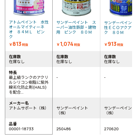
アトムペイント 水性
サンデーペイント ス
サンデーペイント
オールマイティーネ
ーパー油性鉄部・建物
性ＥＣＯアクア 
オ ８４ＭＬ ピン
用 ピンク ８０Ｍ
ク ８０Ｍ
ク
813
1,074
913
￥
￥
￥
税抜
税抜
税抜
在庫数
在庫数
在庫数
在庫なし
在庫なし
在庫なし
特長
最上級ランクのアクリ
-
-
ルシリコン樹脂に紫外
線劣化防止剤(HALS)
を配合...
メーカー名
アトムサポート（株）
サンデーペイント
サンデーペイント
（株）
（株）
品番
00001-18733
250486
270620