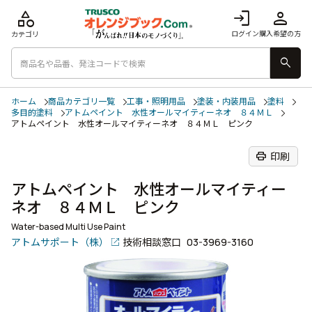
category
login
person
ログイン
購入希望の方
カテゴリ
search
ホーム
商品カテゴリ一覧
工事・照明用品
塗装・内装用品
塗料
多目的塗料
アトムペイント 水性オールマイティーネオ ８４ＭＬ
アトムペイント 水性オールマイティーネオ ８４ＭＬ ピンク
print
印刷
アトムペイント 水性オールマイティー
ネオ ８４ＭＬ ピンク
Water-based Multi Use Paint
アトムサポート（株）
技術相談窓口
03-3969-3160