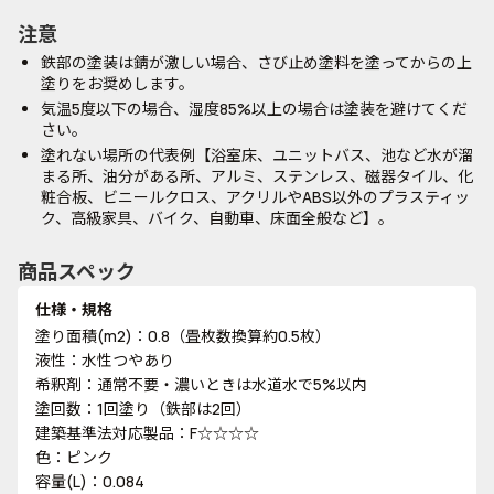
注意
鉄部の塗装は錆が激しい場合、さび止め塗料を塗ってからの上
塗りをお奨めします。
気温5度以下の場合、湿度85%以上の場合は塗装を避けてくだ
さい。
塗れない場所の代表例【浴室床、ユニットバス、池など水が溜
まる所、油分がある所、アルミ、ステンレス、磁器タイル、化
粧合板、ビニールクロス、アクリルやABS以外のプラスティッ
ク、高級家具、バイク、自動車、床面全般など】。
商品スペック
仕様・規格
塗り面積(m2)：0.8（畳枚数換算約0.5枚）
液性：水性つやあり
希釈剤：通常不要・濃いときは水道水で5%以内
塗回数：1回塗り（鉄部は2回）
建築基準法対応製品：F☆☆☆☆
色：ピンク
容量(L)：0.084