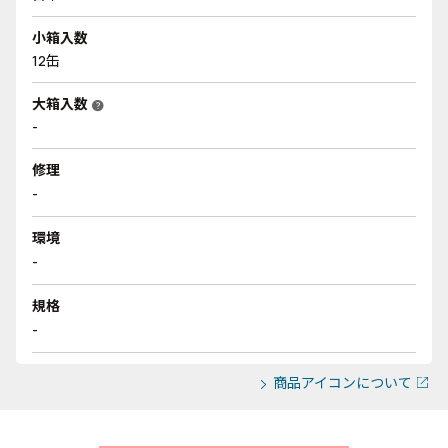
小箱入数
12缶
大箱入数
help
-
修理
-
環境
-
規格
-
商品アイコンについて