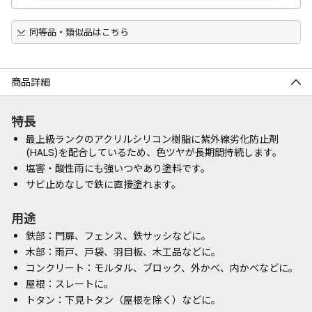
同等品・類似品はこちら
商品詳細
特長
最上級ランクのアクリルシリコン樹脂に紫外線劣化防止剤
(HALS)を配合しているため、色ツヤが長期間持続します。
塩害・酸性雨にも強いつやあり塗料です。
サビ止めなしで鉄に直接塗れます。
用途
鉄部：門扉、フェンス、鉄サッシなどに。
木部：雨戸、戸袋、羽目板、木工品などに。
コンクリート：モルタル、ブロック、外かべ、内かべなどに。
屋根：スレートに。
トタン：下見トタン（屋根を除く）などに。