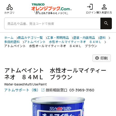
category
login
person
ログイン
購入希望の方
カテゴリ
search
ホーム
商品カテゴリ一覧
工事・照明用品
塗装・内装用品
塗料
多目的塗料
アトムペイント 水性オールマイティーネオ ８４ＭＬ
アトムペイント 水性オールマイティーネオ ８４ＭＬ ブラウン
print
印刷
アトムペイント 水性オールマイティー
ネオ ８４ＭＬ ブラウン
Water-based Multi Use Paint
アトムサポート（株）
技術相談窓口
03-3969-3160