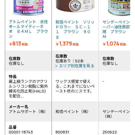
アトムペイント 水性
和信ペイント ソリッ
サンデーペイント
オールマイティーネ
ドカラー ＳＣ－１
ーパー油性鉄部・
オ ８４ＭＬ ブラウ
１ ブラウン ９０
用 ブラウン ８
ン
ｇ
Ｍ
813
1,379
1,074
￥
￥
￥
税抜
税抜
税抜
在庫数
在庫数
在庫数
在庫あり：52本
在庫なし
在庫なし
エリア別在庫を見る
特長
最上級ランクのアクリ
ワックス感覚で使え
-
ルシリコン樹脂に紫外
る、これまでにないペ
線劣化防止剤(HALS)
ースト状のニスです。
を配合...
メーカー名
アトムサポート（株）
和信ペイント（株）
サンデーペイント
（株）
品番
00001-18743
800831
250622