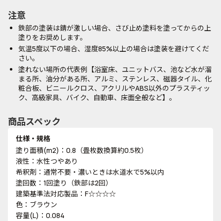
注意
鉄部の塗装は錆が激しい場合、さび止め塗料を塗ってからの上
塗りをお奨めします。
気温5度以下の場合、湿度85%以上の場合は塗装を避けてくだ
さい。
塗れない場所の代表例【浴室床、ユニットバス、池など水が溜
まる所、油分がある所、アルミ、ステンレス、磁器タイル、化
粧合板、ビニールクロス、アクリルやABS以外のプラスティッ
ク、高級家具、バイク、自動車、床面全般など】。
商品スペック
仕様・規格
塗り面積(m2)：0.8（畳枚数換算約0.5枚）
液性：水性つやあり
希釈剤：通常不要・濃いときは水道水で5%以内
塗回数：1回塗り（鉄部は2回）
建築基準法対応製品：F☆☆☆☆
色：ブラウン
容量(L)：0.084