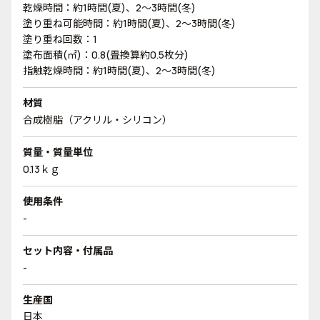
乾燥時間：約1時間(夏)、2～3時間(冬)
塗り重ね可能時間：約1時間(夏)、2～3時間(冬)
塗り重ね回数：1
塗布面積(㎡)：0.8(畳換算約0.5枚分)
指触乾燥時間：約1時間(夏)、2～3時間(冬)
材質
合成樹脂（アクリル・シリコン）
質量・質量単位
0.13ｋｇ
使用条件
-
セット内容・付属品
-
生産国
日本