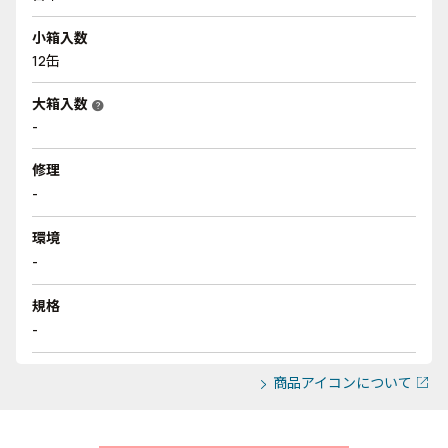
小箱入数
12缶
大箱入数
help
-
修理
-
環境
-
規格
-
商品アイコンについて