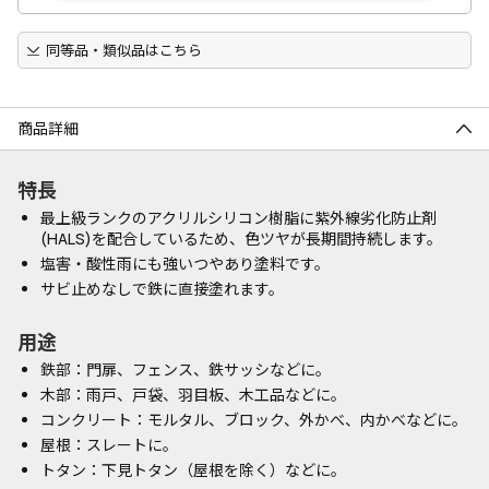
同等品・類似品はこちら
商品詳細
特長
最上級ランクのアクリルシリコン樹脂に紫外線劣化防止剤
(HALS)を配合しているため、色ツヤが長期間持続します。
塩害・酸性雨にも強いつやあり塗料です。
サビ止めなしで鉄に直接塗れます。
用途
鉄部：門扉、フェンス、鉄サッシなどに。
木部：雨戸、戸袋、羽目板、木工品などに。
コンクリート：モルタル、ブロック、外かべ、内かべなどに。
屋根：スレートに。
トタン：下見トタン（屋根を除く）などに。