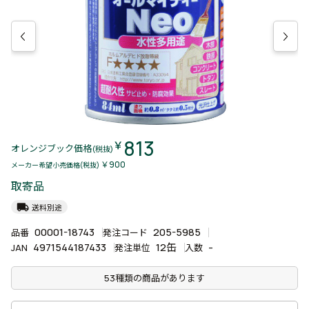
813
￥
オレンジブック価格
(税抜)
￥900
メーカー希望小売価格(税抜)
取寄品
local_shipping
送料別途
00001-18743
205-5985
品番
発注コード
4971544187433
12缶
-
JAN
発注単位
入数
53種類の商品があります