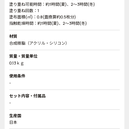
塗り重ね可能時間：約1時間(夏)、2～3時間(冬)
塗り重ね回数：1
塗布面積(㎡)：0.8(畳換算約0.5枚分)
指触乾燥時間：約1時間(夏)、2～3時間(冬)
材質
合成樹脂（アクリル・シリコン）
質量・質量単位
0.13ｋｇ
使用条件
-
セット内容・付属品
-
生産国
日本