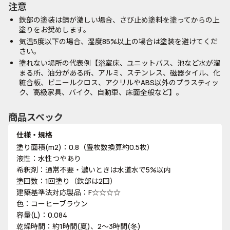
注意
鉄部の塗装は錆が激しい場合、さび止め塗料を塗ってからの上
塗りをお奨めします。
気温5度以下の場合、湿度85%以上の場合は塗装を避けてくだ
さい。
塗れない場所の代表例【浴室床、ユニットバス、池など水が溜
まる所、油分がある所、アルミ、ステンレス、磁器タイル、化
粧合板、ビニールクロス、アクリルやABS以外のプラスティッ
ク、高級家具、バイク、自動車、床面全般など】。
商品スペック
仕様・規格
塗り面積(m2)：0.8（畳枚数換算約0.5枚）
液性：水性つやあり
希釈剤：通常不要・濃いときは水道水で5%以内
塗回数：1回塗り（鉄部は2回）
建築基準法対応製品：F☆☆☆☆
色：コーヒーブラウン
容量(L)：0.084
乾燥時間：約1時間(夏)、2～3時間(冬)