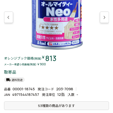
813
￥
オレンジブック価格
(税抜)
￥900
メーカー希望小売価格(税抜)
取寄品
local_shipping
送料別途
00001-18745
203-7098
品番
発注コード
4971544187457
12缶
-
JAN
発注単位
入数
53種類の商品があります