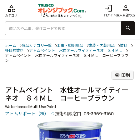
category
login
person
ログイン
購入希望の方
カテゴリ
search
ホーム
商品カテゴリ一覧
工事・照明用品
塗装・内装用品
塗料
多目的塗料
アトムペイント 水性オールマイティーネオ ８４ＭＬ
アトムペイント 水性オールマイティーネオ ８４ＭＬ コーヒーブラウ
ン
print
印刷
アトムペイント 水性オールマイティー
ネオ ８４ＭＬ コーヒーブラウン
Water-based Multi Use Paint
アトムサポート（株）
技術相談窓口
03-3969-3160