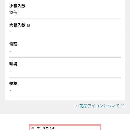
小箱入数
12缶
大箱入数
help
-
修理
-
環境
-
規格
-
商品アイコンについて