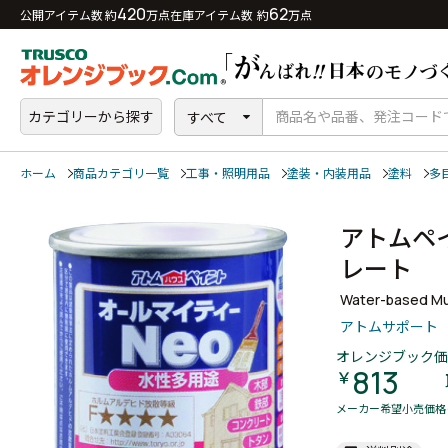
420
62
公開アイテム数 約
万点
在庫アイテム数 約
万点
カテゴリーから探す
すべて
ホーム
商品カテゴリ一覧
工事・照明用品
塗装・内装用品
塗料
多
アトムペ
レート
Water-based Mul
アトムサポート
オレンジブック価
813
￥
メーカー希望小売価格