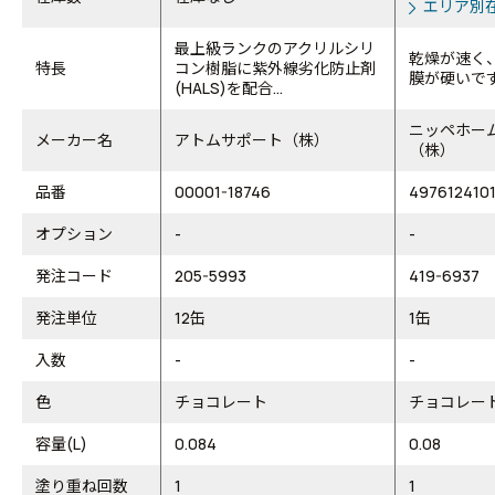
エリア別
最上級ランクのアクリルシリ
乾燥が速く
特長
コン樹脂に紫外線劣化防止剤
膜が硬いで
(HALS)を配合...
ニッペホー
メーカー名
アトムサポート（株）
（株）
品番
00001-18746
497612410
オプション
-
-
発注コード
205-5993
419-6937
発注単位
12缶
1缶
入数
-
-
色
チョコレート
チョコレー
容量(L)
0.084
0.08
塗り重ね回数
1
1