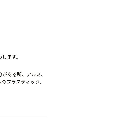
めします。
分がある所、アルミ、
外のプラスティック、