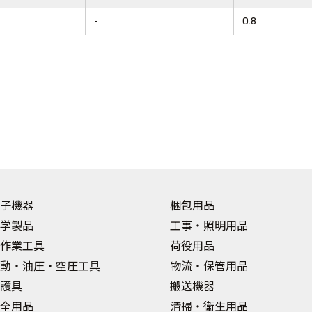
-
0.8
子機器
梱包用品
学製品
工事・照明用品
作業工具
荷役用品
動・油圧・空圧工具
物流・保管用品
護具
搬送機器
全用品
清掃・衛生用品