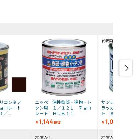
同等品・類
代表画像
シリコンタフ
ニッぺ 油性鉄部・建物・ト
サンデーペイント
チョコレート
タン用 １／１２Ｌ チョコ
ラッカーＥＣＯ 
／...
レート ＨＵＢ１１...
ト ８０Ｍ
1,144
1,081
￥
￥
税抜
税抜
在庫なし
在庫なし