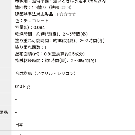
希釈剤：通常不要・濃いときは水道水で5%以内
塗回数：1回塗り（鉄部は2回）
建築基準法対応製品：F☆☆☆☆
色：チョコレート
容量(L)：0.084
乾燥時間：約1時間(夏)、2～3時間(冬)
塗り重ね可能時間：約1時間(夏)、2～3時間(冬)
塗り重ね回数：1
塗布面積(㎡)：0.8(畳換算約0.5枚分)
指触乾燥時間：約1時間(夏)、2～3時間(冬)
合成樹脂（アクリル・シリコン）
0.13ｋｇ
-
属品
-
日本