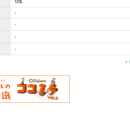
12缶
-
-
-
-