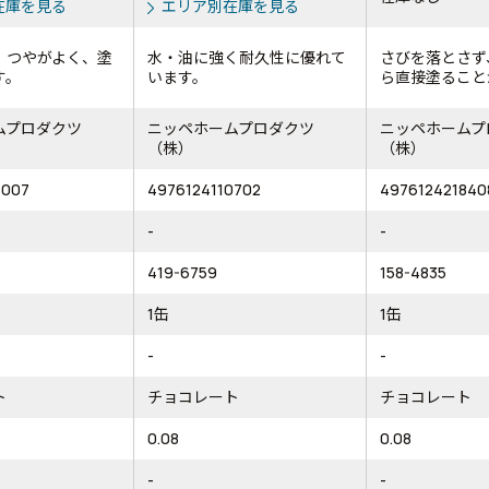
在庫を見る
エリア別在庫を見る
、つやがよく、塗
水・油に強く耐久性に優れて
さびを落とさず
す。
います。
ら直接塗ること
ムプロダクツ
ニッペホームプロダクツ
ニッペホームプ
（株）
（株）
1007
4976124110702
497612421840
-
-
419-6759
158-4835
1缶
1缶
-
-
ト
チョコレート
チョコレート
0.08
0.08
-
-