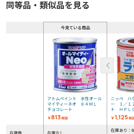
同等品・類似品を見る
今見ている商品
アトムペイント 水性オール
ニッぺ ハ
マイティーネオ ８４ＭＬ
ー １／１
チョコレート
ト ＨＰＬ０
813
1,125
￥
￥
税抜
税
在庫あり：
在庫数
在庫なし