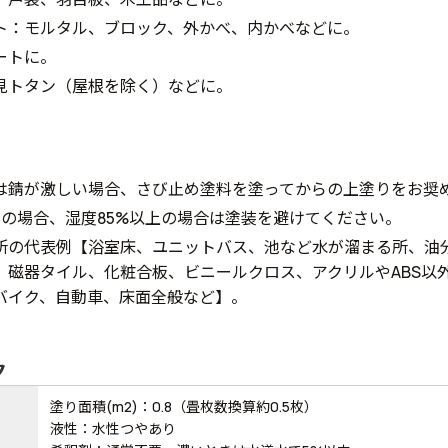
ト：モルタル、ブロック、外かべ、内かべなどに。
ートに。
見トタン（屋根を除く）などに。
は錆が激しい場合、さび止め塗料を塗ってからの上塗りをお奨
下の場合、湿度85%以上の場合は塗装を避けてください。
所の代表例【浴室床、ユニットバス、池など水が溜まる所、油
、磁器タイル、化粧合板、ビニールクロス、アクリルやABS以
バイク、自動車、床面全般など】。
ク
塗り面積(m2)：0.8（畳枚数換算約0.5枚）
液性：水性つやあり