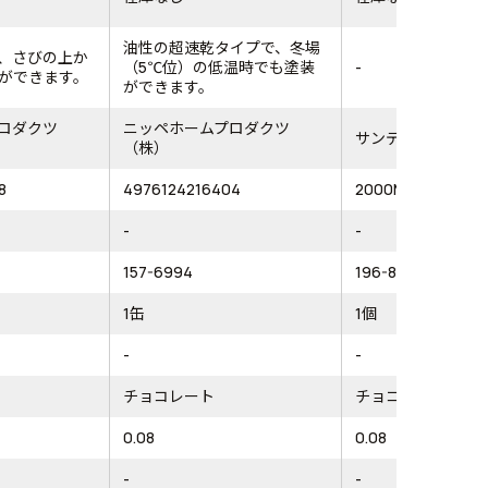
油性の超速乾タイプで、冬場
、さびの上か
（5℃位）の低温時でも塗装
-
ができます。
ができます。
ロダクツ
ニッペホームプロダクツ
サンデーペイント
（株）
8
4976124216404
2000MB
-
-
157-6994
196-8459
1缶
1個
-
-
チョコレート
チョコレート
0.08
0.08
-
-