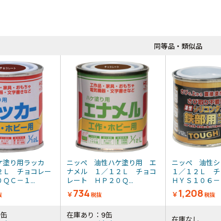
同等品・類似品
ケ塗り用ラッカ
ニッぺ 油性ハケ塗り用 エ
ニッぺ 油性
２Ｌ チョコレー
ナメル １／１２Ｌ チョコ
１／１２Ｌ 
ＱＣ－１...
レート ＨＰ２０Ｑ...
ＨＹＳ１０６－１
734
1,208
￥
￥
抜
税抜
税抜
6缶
在庫あり：9缶
在庫なし