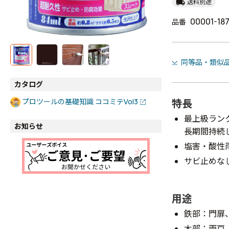
local_shipping
送料別途
00001-18
品番
同等品・類似
カタログ
特長
プロツールの基礎知識 ココミテVol3
最上級ラン
お知らせ
長期間持続
塩害・酸性
サビ止めな
用途
鉄部：門扉
木部：雨戸