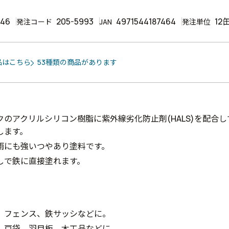
746
205-5993
4971544187464
12
発注コード
JAN
発注単位
品はこちら
53種類の商品があります
クのアクリルシリコン樹脂に紫外線劣化防止剤(HALS)を配合
します。
雨にも強いつやあり塗料です。
しで鉄に直接塗れます。
、フェンス、鉄サッシなどに。
、戸袋、羽目板、木工品などに。