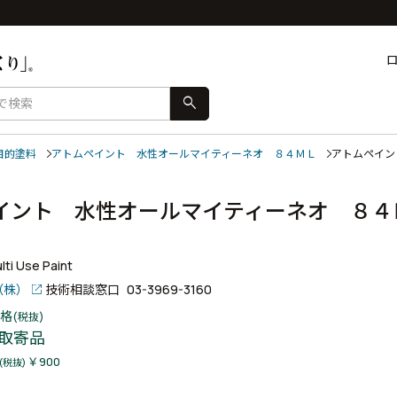
search
目的塗料
アトムペイント 水性オールマイティーネオ ８４ＭＬ
アトムペイ
イント 水性オールマイティーネオ ８４
ti Use Paint
（株）
技術相談窓口
03-3969-3160
格
(税抜)
取寄品
￥900
(税抜)