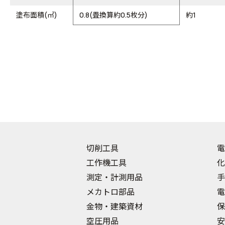
塗布面積(㎡)
0.8(畳換算約0.5枚分)
約1
切削工具
電
工作機工具
化
測定・計測用品
手
メカトロ部品
電
金物・建築資材
保
空圧用品
安