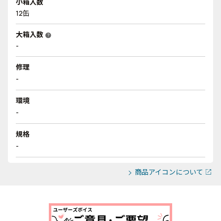
小箱入数
12缶
大箱入数
help
-
修理
-
環境
-
規格
-
商品アイコンについて