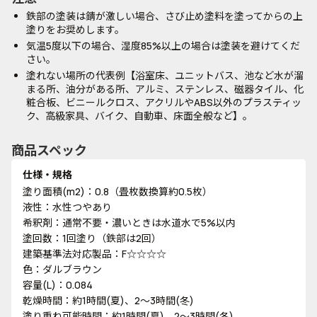
鉄部の塗装は錆が激しい場合、さび止め塗料を塗ってからの上
塗りをお奨めします。
気温5度以下の場合、湿度85%以上の場合は塗装を避けてくだ
さい。
塗れない場所の代表例【浴室床、ユニットバス、池など水が溜
まる所、油分がある所、アルミ、ステンレス、磁器タイル、化
粧合板、ビニールクロス、アクリルやABS以外のプラスティッ
ク、高級家具、バイク、自動車、床面全般など】。
商品スペック
仕様・規格
塗り面積(m2)：0.8（畳枚数換算約0.5枚）
液性：水性つやあり
希釈剤：通常不要・濃いときは水道水で5%以内
塗回数：1回塗り（鉄部は2回）
建築基準法対応製品：F☆☆☆☆
色：ダルブラウン
容量(L)：0.084
乾燥時間：約1時間(夏)、2～3時間(冬)
塗り重ね可能時間：約1時間(夏)、2～3時間(冬)