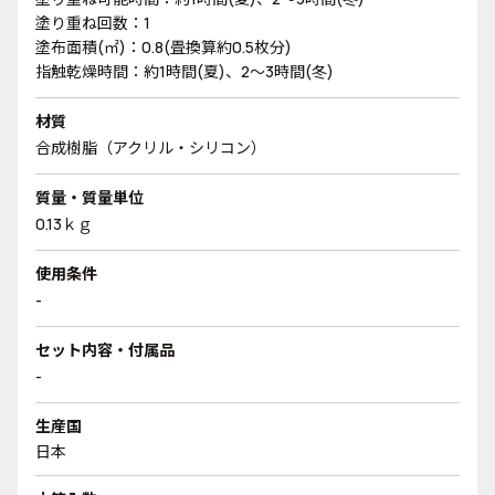
塗り重ね回数：1
塗布面積(㎡)：0.8(畳換算約0.5枚分)
指触乾燥時間：約1時間(夏)、2～3時間(冬)
材質
合成樹脂（アクリル・シリコン）
質量・質量単位
0.13ｋｇ
使用条件
-
セット内容・付属品
-
生産国
日本