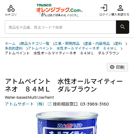
category
login
person
ログイン
購入希望の方
カテゴリ
search
ホーム
商品カテゴリ一覧
工事・照明用品
塗装・内装用品
塗料
多目的塗料
アトムペイント 水性オールマイティーネオ ８４ＭＬ
アトムペイント 水性オールマイティーネオ ８４ＭＬ ダルブラウン
print
印刷
アトムペイント 水性オールマイティー
ネオ ８４ＭＬ ダルブラウン
Water-based Multi Use Paint
アトムサポート（株）
技術相談窓口
03-3969-3160