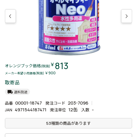
813
￥
オレンジブック価格
(税抜)
￥900
メーカー希望小売価格(税抜)
取寄品
local_shipping
送料別途
00001-18747
203-7096
品番
発注コード
4971544187471
12缶
-
JAN
発注単位
入数
53種類の商品があります